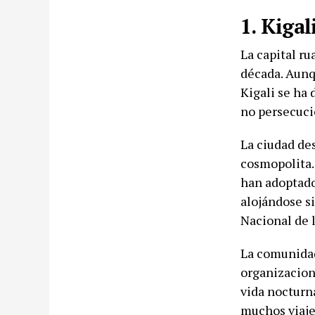
1. Kigal
La capital r
década. Aunq
Kigali se ha 
no persecuci
La ciudad de
cosmopolita.
han adoptado 
alojándose s
Nacional de 
La comunidad
organizacion
vida nocturna
muchos viaje