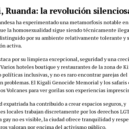
i, Ruanda: la revolución silencios
uandesa ha experimentado una metamorfosis notable en 
ue la homosexualidad sigue siendo técnicamente ilegal
distinguido por su ambiente relativamente tolerante y s
ón activa.
staca por su limpieza excepcional, seguridad y una cre
 Varios hoteles boutique y restaurantes de la zona de K
políticas inclusivas, y no es raro encontrar parejas de
in problemas. El Kigali Genocide Memorial y los safaris
los Volcanes para ver gorilas son experiencias impresci
 expatriada ha contribuido a crear espacios seguros, y
es locales trabajan discretamente por los derechos LG
 gay no es visible, la ciudad ofrece tranquilidad y resp
ros valoran por encima del activismo público.