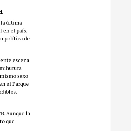
a
la última
 en el país,
u política de
ciente escena
imihurura
l mismo sexo
 en el Parque
ndibles.
TB. Aunque la
eto que