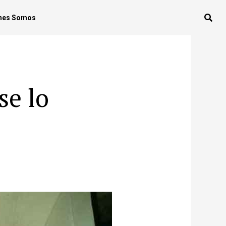
nes Somos
se lo