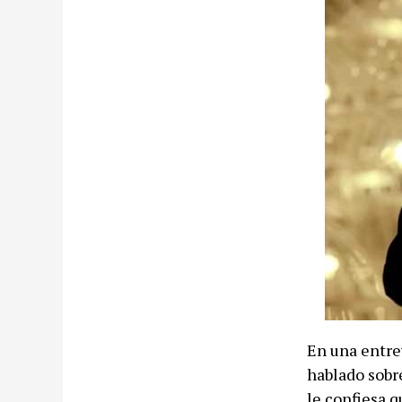
En una entrev
hablado sobr
le confiesa q