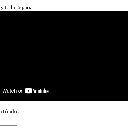
y toda España.
rtículo: