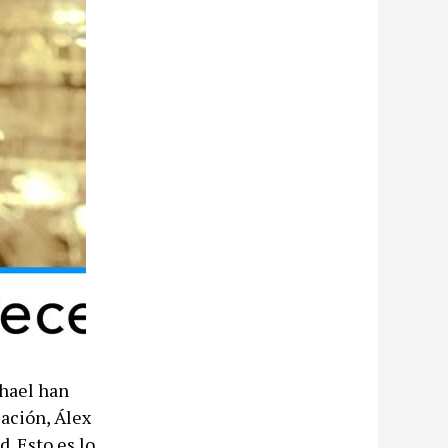
phael han
sación, Álex
d. Esto es lo