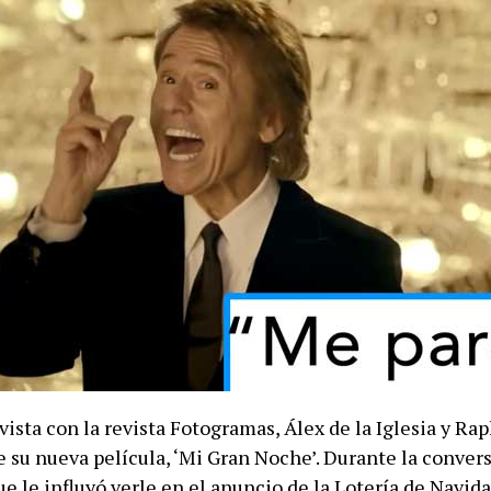
ista con la revista Fotogramas, Álex de la Iglesia y Ra
e su nueva película, ‘Mi Gran Noche’. Durante la conver
ue le influyó verle en el anuncio de la Lotería de Navida