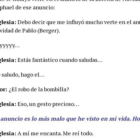
phael de ese anuncio:
glesia:
Debo decir que me influyó mucho verte en el an
vidad de Pablo (Berger).
yyyyy…
glesia:
Estás fantástico cuando saludas…
 saludo, hago el…
or:
¿El robo de la bombilla?
glesia:
Eso, un gesto precioso…
 anuncio es lo más malo que he visto en mi vida. H
glesia:
A mí me encanta. Me reí todo.