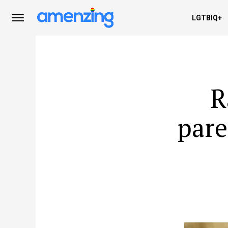
LGTBIQ+
R
pare