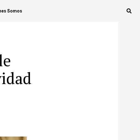
nes Somos
le
vidad