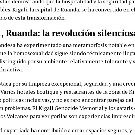
stán demostrando que la hospitalidad y la seguridad par
bles. Kigali, la capital de Ruanda, se ha convertido en 
do de esta transformación.
i, Ruanda: la revolución silencios
uandesa ha experimentado una metamorfosis notable en 
ue la homosexualidad sigue siendo técnicamente ilegal
distinguido por su ambiente relativamente tolerante y s
ón activa.
staca por su limpieza excepcional, seguridad y una cre
 Varios hoteles boutique y restaurantes de la zona de K
políticas inclusivas, y no es raro encontrar parejas de
in problemas. El Kigali Genocide Memorial y los safaris
los Volcanes para ver gorilas son experiencias impresci
 expatriada ha contribuido a crear espacios seguros, y