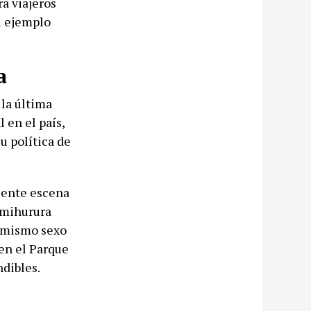
a viajeros
el ejemplo
a
la última
 en el país,
u política de
ciente escena
imihurura
l mismo sexo
 en el Parque
ndibles.