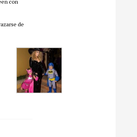
ween con
razarse de