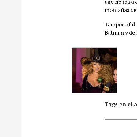
que no iba a
montañas de p
Tampoco falt
Batman y de B
Tags en el a