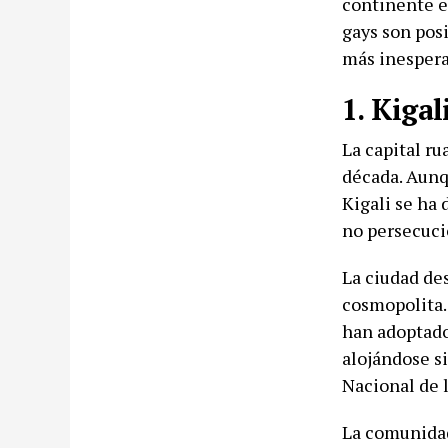
continente e
gays son posi
más inespera
1. Kigal
La capital r
década. Aunq
Kigali se ha 
no persecuci
La ciudad de
cosmopolita.
han adoptado 
alojándose s
Nacional de 
La comunidad