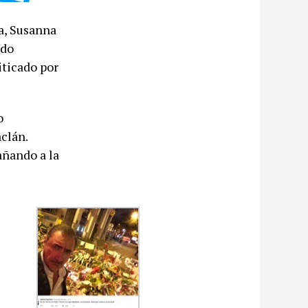
a, Susanna
ido
iticado por
o
aclán.
ñando a la