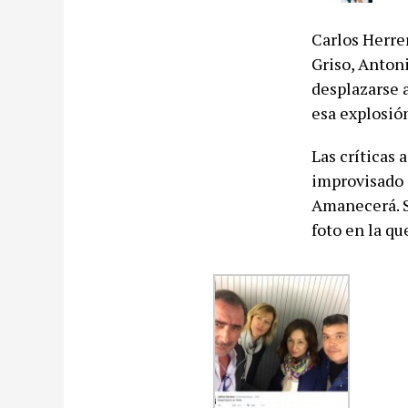
Carlos Herre
Griso, Anton
desplazarse a
esa explosió
Las críticas 
improvisado c
Amanecerá. S
foto en la q