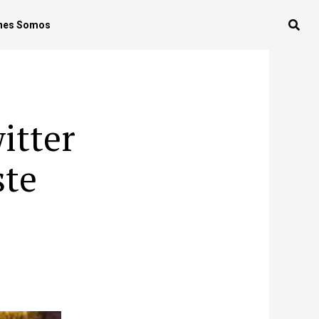
nes Somos
itter
ste