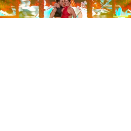
Este sábado 29 de noviembre, Telecinco emitió la gran
final de la segunda edición de ‘Bailando con las
estrellas’. Una gala que concluyó con la victoria de Jorge
González y con Anabel Pantoja quedando en una
polémica segunda posición que ha generado
controversia en redes sociales.
Los cuatro concursantes finalistas —Anabel Pantoja,
Jorge González, Nerea Rodríguez y Nona Sobo—