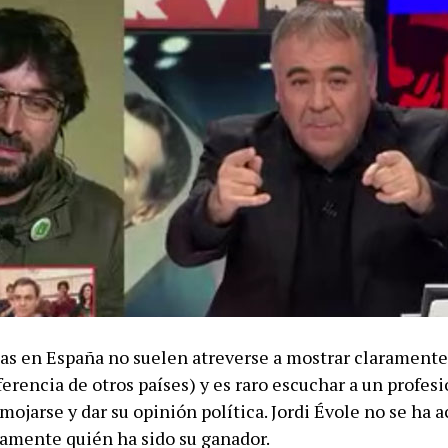
tas en España no suelen atreverse a mostrar claramente
iferencia de otros países) y es raro escuchar a un profesi
ojarse y dar su opinión política. Jordi Évole no se ha 
ramente quién ha sido su ganador.