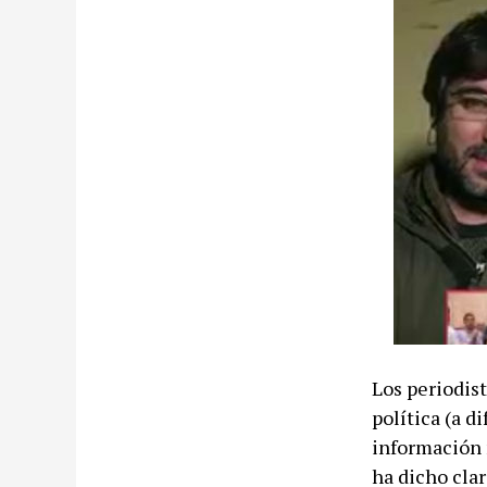
Los periodis
política (a d
información m
ha dicho cla