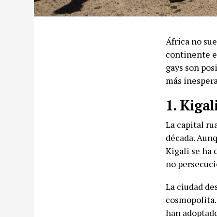
África no sue
continente e
gays son posi
más inespera
1. Kigal
La capital r
década. Aunq
Kigali se ha 
no persecuci
La ciudad de
cosmopolita.
han adoptado 