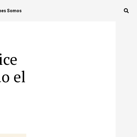
nes Somos
ice
o el