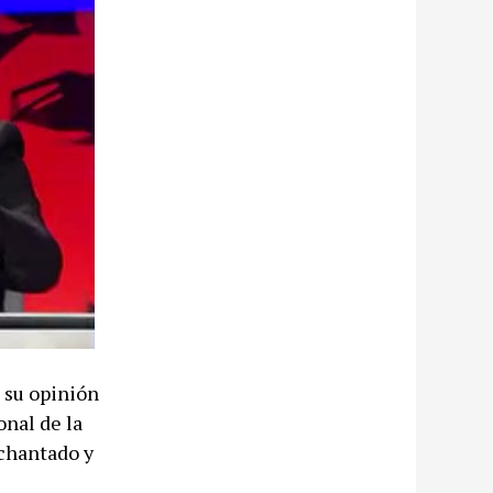
 su opinión
onal de la
achantado y