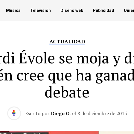
Música
Televisión
Diseño web
Publicidad
Quié
ACTUALIDAD
rdi Évole se moja y d
én cree que ha ganad
debate
Escrito por
Diego G.
el
8 de diciembre de 2015