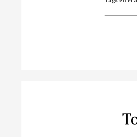
Tags en el a
To