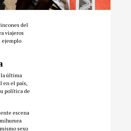
rincones del
a viajeros
el ejemplo
a
la última
 en el país,
u política de
ciente escena
imihurura
l mismo sexo