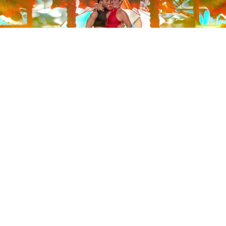
Este sábado 29 de noviembre, Telecinco emitió la gran
final de la segunda edición de ‘Bailando con las
estrellas’. Una gala que concluyó con la victoria de Jorge
González y con Anabel Pantoja quedando en una
polémica segunda posición que ha generado
controversia en redes sociales.
Los cuatro concursantes finalistas —Anabel Pantoja,
Jorge González, Nerea Rodríguez y Nona Sobo—
tuvieron que realizar tres bailes durante la gala. En los