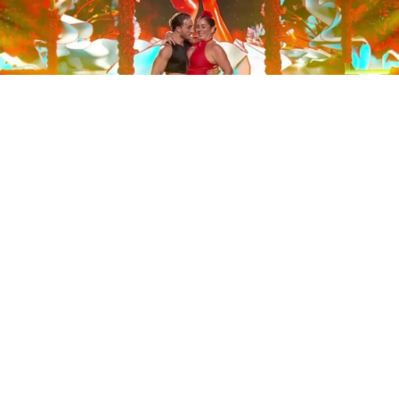
Este sábado 29 de noviembre, Telecinco emitió la gran
final de la segunda edición de ‘Bailando con las
estrellas’. Una gala que concluyó con la victoria de Jorge
González y con Anabel Pantoja quedando en una
polémica segunda posición que ha generado
controversia en redes sociales.
Los cuatro concursantes finalistas —Anabel Pantoja,