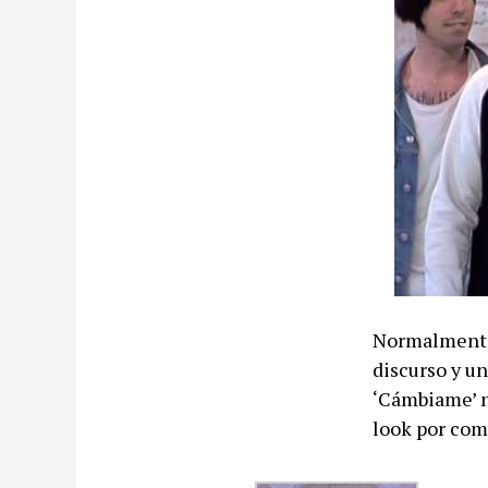
Normalmente 
discurso y u
‘Cámbiame’ n
look por com