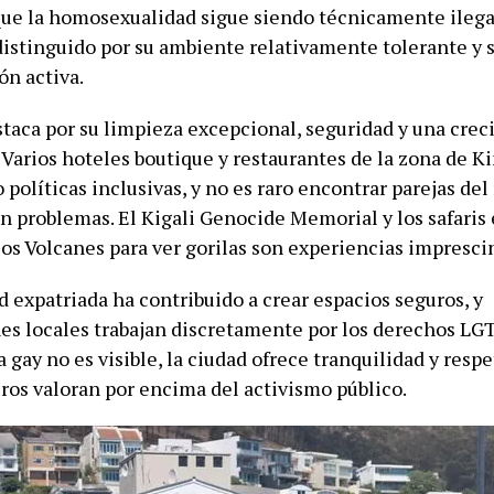
ue la homosexualidad sigue siendo técnicamente ilegal
distinguido por su ambiente relativamente tolerante y s
ón activa.
staca por su limpieza excepcional, seguridad y una cre
 Varios hoteles boutique y restaurantes de la zona de K
políticas inclusivas, y no es raro encontrar parejas de
in problemas. El Kigali Genocide Memorial y los safaris
los Volcanes para ver gorilas son experiencias impresci
 expatriada ha contribuido a crear espacios seguros, y
es locales trabajan discretamente por los derechos LG
 gay no es visible, la ciudad ofrece tranquilidad y resp
ros valoran por encima del activismo público.