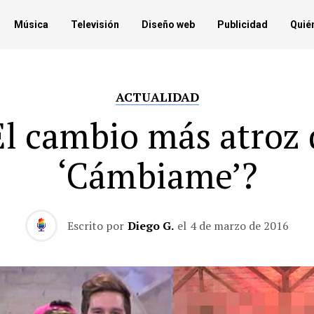
Música
Televisión
Diseño web
Publicidad
Quié
ACTUALIDAD
El cambio más atroz 
‘Cámbiame’?
Escrito por
Diego G.
el
4 de marzo de 2016