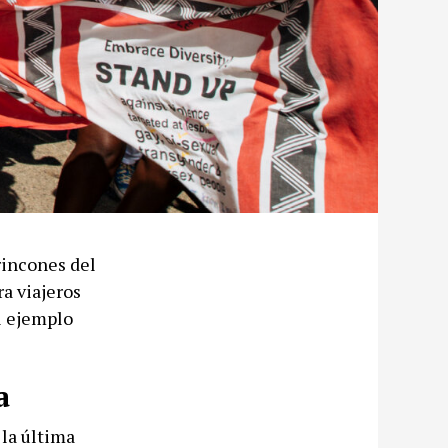
rincones del
a viajeros
el ejemplo
a
la última