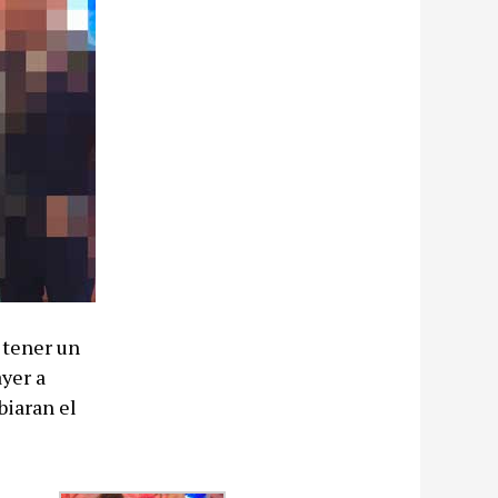
 tener un
yer a
biaran el