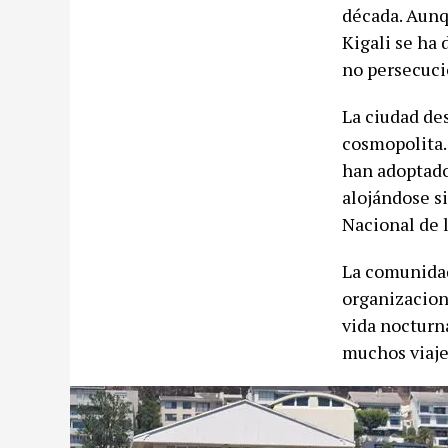
década. Aunq
Kigali se ha 
no persecuci
La ciudad de
cosmopolita.
han adoptado 
alojándose s
Nacional de 
La comunidad
organizacion
vida nocturna
muchos viaje