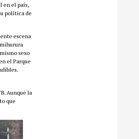
 en el país,
u política de
ciente escena
imihurura
l mismo sexo
 en el Parque
ndibles.
TB. Aunque la
eto que