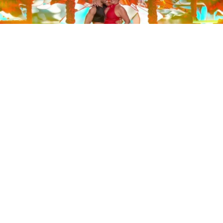
Este sábado 29 de noviembre, Telecinco emitió la gran
final de la segunda edición de ‘Bailando con las
estrellas’. Una gala que concluyó con la victoria de Jorge
González y con Anabel Pantoja quedando en una
polémica segunda posición que ha generado
controversia en redes sociales.
Los cuatro concursantes finalistas —Anabel Pantoja,
Jorge González, Nerea Rodríguez y Nona Sobo—
tuvieron que realizar tres bailes durante la gala. En los