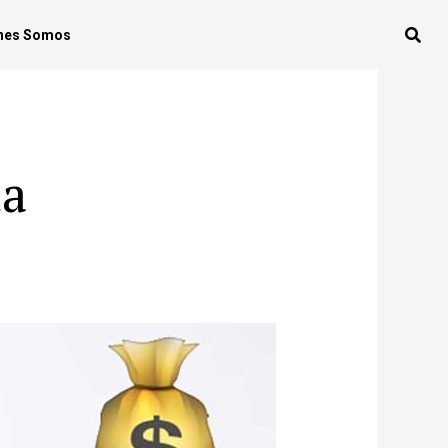
nes Somos
da