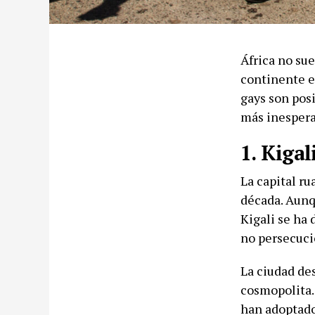
África no sue
continente e
gays son posi
más inespera
1. Kigal
La capital r
década. Aunq
Kigali se ha 
no persecuci
La ciudad de
cosmopolita.
han adoptado 