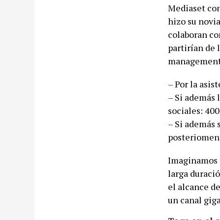
Mediaset con
hizo su novia
colaboran con
partirían de 
management p
– Por la asis
– Si además 
sociales: 400
– Si además 
posteriomente
Imaginamos q
larga duració
el alcance de
un canal gig