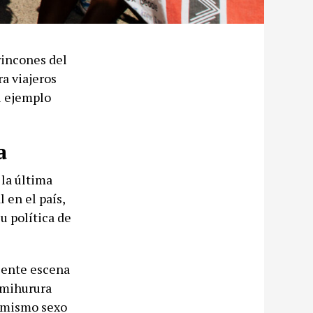
rincones del
a viajeros
el ejemplo
a
la última
 en el país,
u política de
ciente escena
imihurura
l mismo sexo