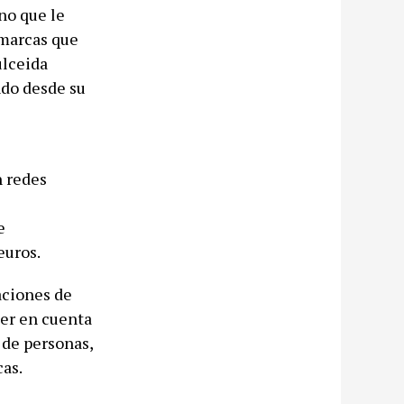
no que le
 marcas que
ulceida
ndo desde su
n redes
e
euros.
aciones de
ner en cuenta
 de personas,
as.