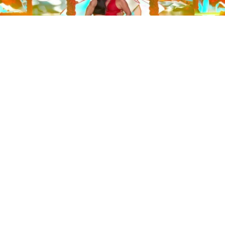
Este sábado 29 de noviembre, Telecinco emitió la gran
final de la segunda edición de ‘Bailando con las
estrellas’. Una gala que concluyó con la victoria de Jorge
González y con Anabel Pantoja quedando en una
polémica segunda posición que ha generado
controversia en redes sociales.
Los cuatro concursantes finalistas —Anabel Pantoja,
Jorge González, Nerea Rodríguez y Nona Sobo—
tuvieron que realizar tres bailes durante la gala. En los
dos primeros, la influencer quedó en cuarta posición