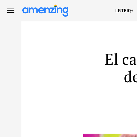
LGTBIQ+
El c
d