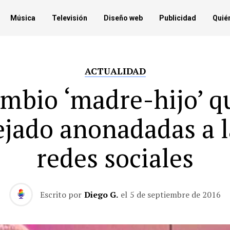
Música
Televisión
Diseño web
Publicidad
Quié
ACTUALIDAD
ambio ‘madre-hijo’ q
ejado anonadadas a l
redes sociales
Escrito por
Diego G.
el
5 de septiembre de 2016