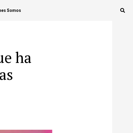
nes Somos
ue ha
as