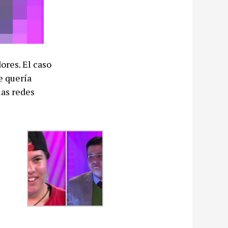
ores. El caso
e quería
las redes