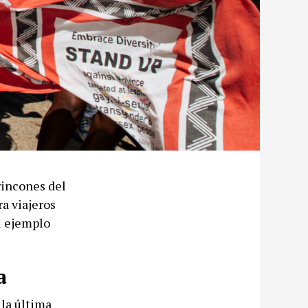
rincones del
a viajeros
el ejemplo
a
la última