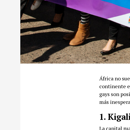
África no sue
continente e
gays son posi
más inespera
1. Kigal
La capital r