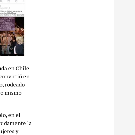
ada en Chile
 convirtió en
do, rodeado
 lo mismo
lo, en el
ápidamente la
ujeres y