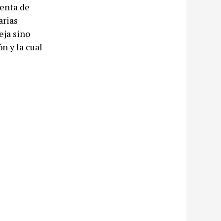
uenta de
arias
eja sino
n y la cual