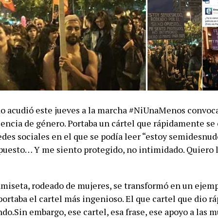
do acudió este jueves a la marcha #NiUnaMenos convoc
lencia de género. Portaba un cártel que rápidamente se
redes sociales en el que se podía leer “estoy semidesnu
opuesto… Y me siento protegido, no intimidado. Quiero
camiseta, rodeado de mujeres, se transformó en un ejemp
ortaba el cartel más ingenioso. El que cartel que dio r
do.Sin embargo, ese cartel, esa frase, ese apoyo a las m