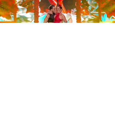
Este sábado 29 de noviembre, Telecinco emitió la gran
final de la segunda edición de ‘Bailando con las
estrellas’. Una gala que concluyó con la victoria de Jorge
González y con Anabel Pantoja quedando en una
polémica segunda posición que ha generado
controversia en redes sociales.
Los cuatro concursantes finalistas —Anabel Pantoja,