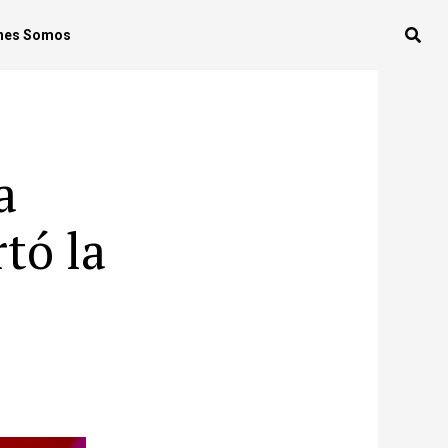
nes Somos
a
tó la