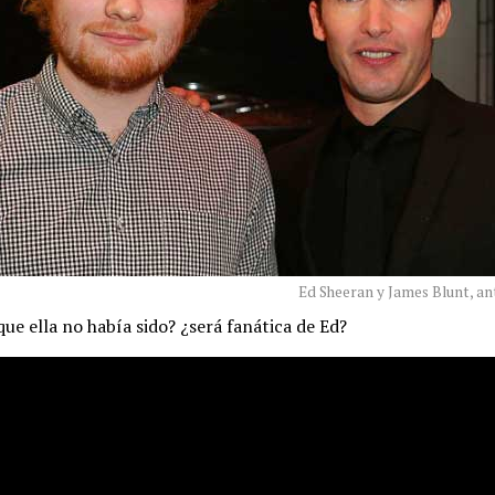
Ed Sheeran y James Blunt, an
que ella no había sido? ¿será fanática de Ed?