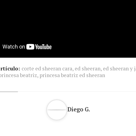
rtículo:
corte ed sheeran cara
,
ed sheeran
,
ed sheeran y 
princesa beatriz
,
princesa beatriz ed sheeran
Diego G.