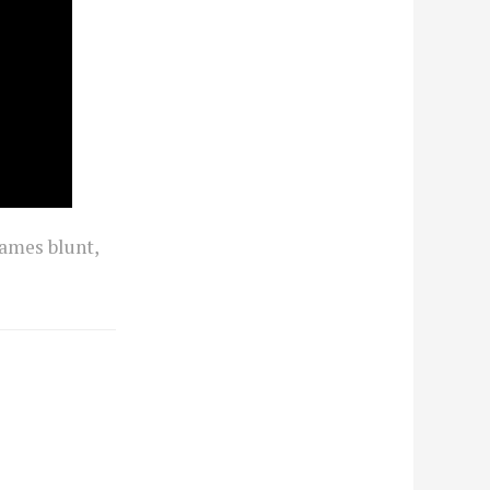
james blunt
,