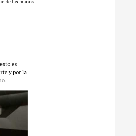
ue de las manos.
resto es
te y por la
so.