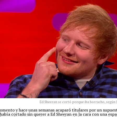
Ed Sheeran se cortó porque iba borracho, según
momento y hace unas semanas acaparó titulares por un supuesto
había cortado sin querer a Ed Sheeran en la cara con una esp