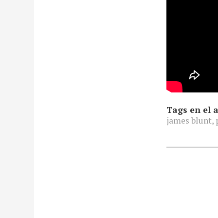
Tags en el a
james blunt
,