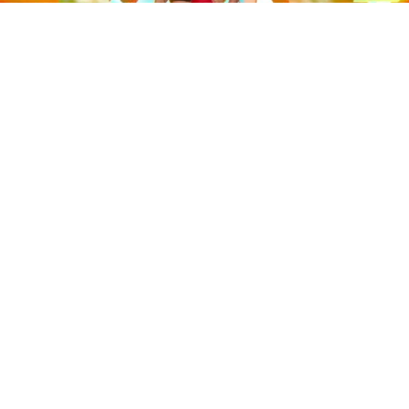
Este sábado 29 de noviembre, Telecinco emitió la gran
final de la segunda edición de ‘Bailando con las
estrellas’. Una gala que concluyó con la victoria de Jorge
González y con Anabel Pantoja quedando en una
polémica segunda posición que ha generado
controversia en redes sociales.
Los cuatro concursantes finalistas —Anabel Pantoja,
Jorge González, Nerea Rodríguez y Nona Sobo—
tuvieron que realizar tres bailes durante la gala. En los
dos primeros, la influencer quedó en cuarta posición
según el jurado tras obtener 36 y 37 puntos. Sin