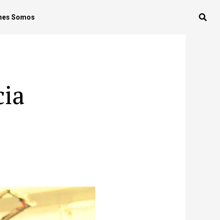
nes Somos
cia