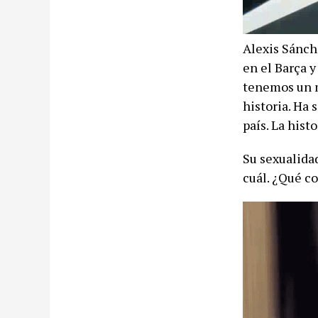
Alexis Sánch
en el Barça 
tenemos un m
historia. Ha 
país. La hist
Su sexualidad
cuál. ¿Qué c