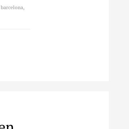
c barcelona
,
 en