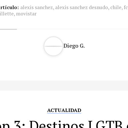
rtículo:
alexis sanchez
,
alexis sanchez desnudo
,
chile
,
f
illette
,
movistar
Diego G.
ACTUALIDAD
p 3: Destinos LGTB