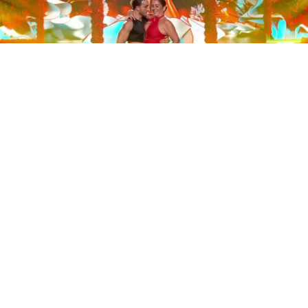
Este sábado 29 de noviembre, Telecinco emitió la gran
final de la segunda edición de ‘Bailando con las
estrellas’. Una gala que concluyó con la victoria de Jorge
González y con Anabel Pantoja quedando en una
polémica segunda posición que ha generado
controversia en redes sociales.
Los cuatro concursantes finalistas —Anabel Pantoja,
Jorge González, Nerea Rodríguez y Nona Sobo—