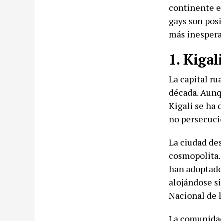
continente e
gays son posi
más inespera
1. Kigal
La capital r
década. Aunq
Kigali se ha 
no persecuci
La ciudad de
cosmopolita.
han adoptado 
alojándose s
Nacional de 
La comunidad