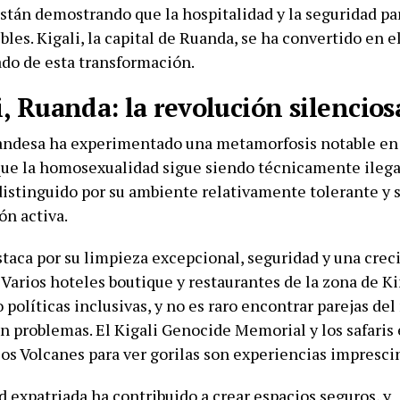
stán demostrando que la hospitalidad y la seguridad par
bles. Kigali, la capital de Ruanda, se ha convertido en 
do de esta transformación.
i, Ruanda: la revolución silencios
uandesa ha experimentado una metamorfosis notable en 
ue la homosexualidad sigue siendo técnicamente ilegal
distinguido por su ambiente relativamente tolerante y s
ón activa.
staca por su limpieza excepcional, seguridad y una cre
 Varios hoteles boutique y restaurantes de la zona de K
políticas inclusivas, y no es raro encontrar parejas de
in problemas. El Kigali Genocide Memorial y los safaris
los Volcanes para ver gorilas son experiencias impresci
 expatriada ha contribuido a crear espacios seguros, y