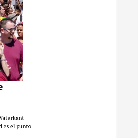
e
 Waterkant
d es el punto