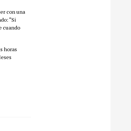
ter con una
do: “Si
de cuando
as horas
leses