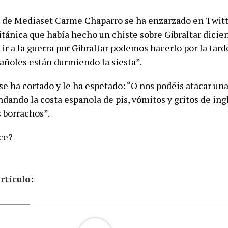
a de Mediaset Carme Chaparro se ha enzarzado en Twit
itánica que había hecho un chiste sobre Gibraltar dicien
ir a la guerra por Gibraltar podemos hacerlo por la tar
pañoles están durmiendo la siesta”.
se ha cortado y le ha espetado: “O nos podéis atacar un
dando la costa española de pis, vómitos y gritos de ing
 borrachos”.
ce?
rtículo: