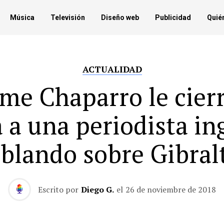
Música
Televisión
Diseño web
Publicidad
Quié
ACTUALIDAD
me Chaparro le cierr
 a una periodista in
blando sobre Gibral
Escrito por
Diego G.
el
26 de noviembre de 2018