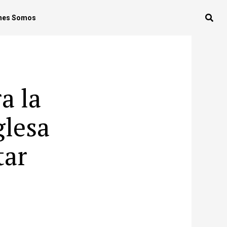
nes Somos
a la
glesa
tar