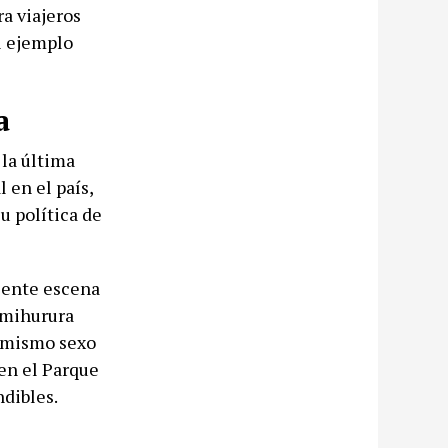
a viajeros
el ejemplo
a
la última
 en el país,
u política de
ciente escena
imihurura
l mismo sexo
 en el Parque
ndibles.