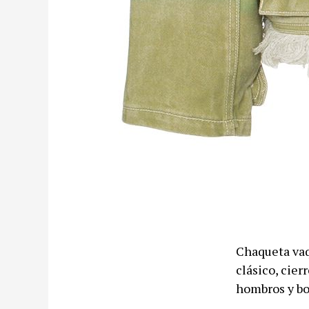
Chaqueta va
clásico, cier
hombros y bol