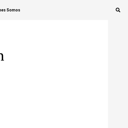
nes Somos
n