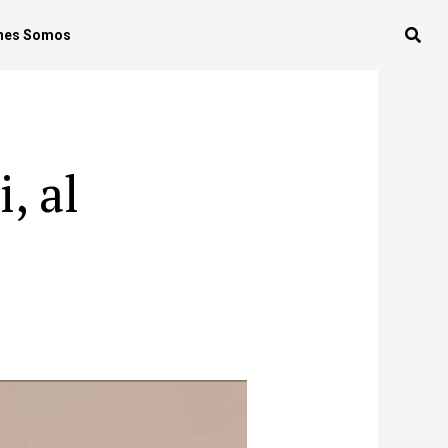
nes Somos
, al