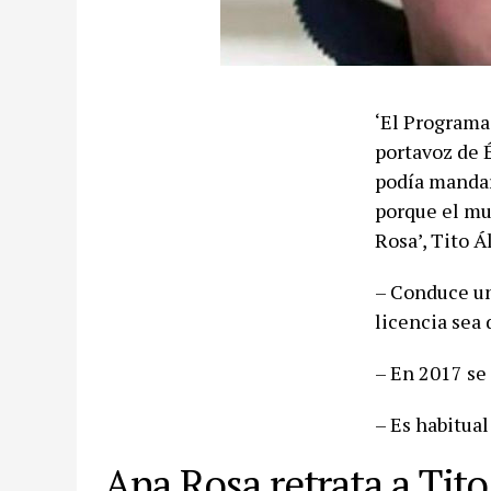
‘El Programa
portavoz de 
podía mandar 
porque el mu
Rosa’, Tito Á
– Conduce un 
licencia sea 
– En 2017 se
– Es habitual
Ana Rosa retrata a Tito