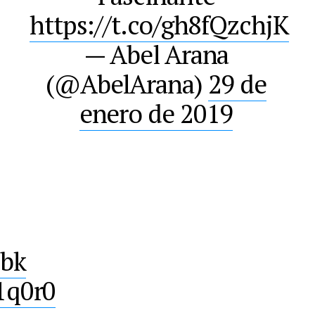
https://t.co/gh8fQzchjK
— Abel Arana
(@AbelArana)
29 de
enero de 2019
Sbk
1q0r0