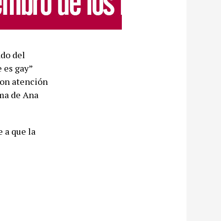
ado del
 es gay”
 con atención
ama de Ana
 a que la