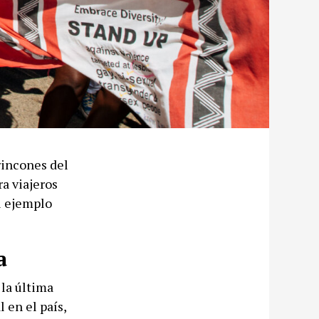
rincones del
a viajeros
el ejemplo
a
la última
 en el país,