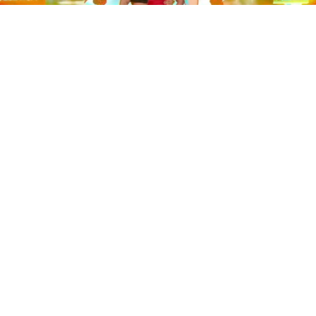
Este sábado 29 de noviembre, Telecinco emitió la gran
final de la segunda edición de ‘Bailando con las
estrellas’. Una gala que concluyó con la victoria de Jorge
González y con Anabel Pantoja quedando en una
polémica segunda posición que ha generado
controversia en redes sociales.
Los cuatro concursantes finalistas —Anabel Pantoja,
Jorge González, Nerea Rodríguez y Nona Sobo—
tuvieron que realizar tres bailes durante la gala. En los
dos primeros, la influencer quedó en cuarta posición
según el jurado tras obtener 36 y 37 puntos. Sin