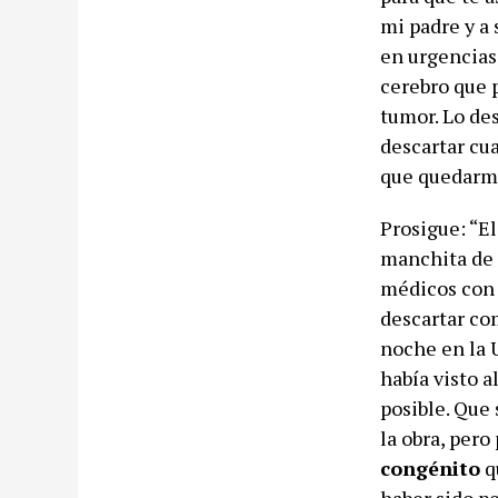
mi padre y a 
en urgencias
cerebro que 
tumor. Lo de
descartar cu
que quedarme
Prosigue: “E
manchita de 
médicos con 
descartar com
noche en la 
había visto 
posible. Que
la obra, pero
congénito
q