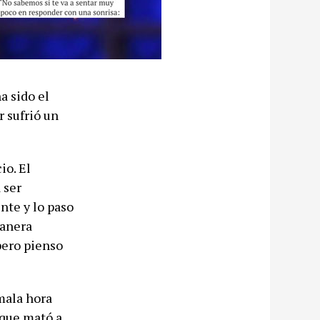
a sido el
r sufrió un
io. El
 ser
nte y lo paso
manera
 pero pienso
mala hora
 que mató a