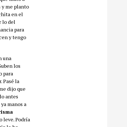
s y me planto
hita en el
 lo del
ancia para
acen y tengo
n una
Suben los
o para
. Pasé la
me dijo que
lo antes
n ya manos a
risma
 leve. Podría