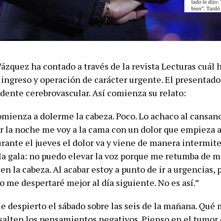
Vázquez ha contado a través de la revista Lecturas cuál h
ingreso y operación de carácter urgente. El presentado
idente cerebrovascular. Así comienza su relato:
omienza a dolerme la cabeza. Poco. Lo achaco al cansanc
r la noche me voy a la cama con un dolor que empieza a
urante el jueves el dolor va y viene de manera intermite
la gala: no puedo elevar la voz porque me retumba de 
en la cabeza. Al acabar estoy a punto de ir a urgencias,
 me despertaré mejor al día siguiente. No es así.”
e despierto el sábado sobre las seis de la mañana. Qué 
asalten los pensamientos negativos. Pienso en el tumor