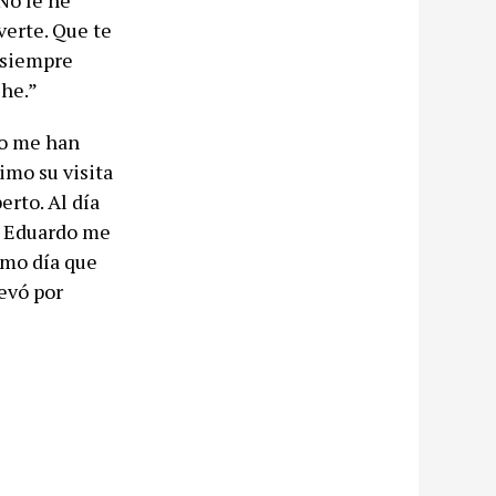
No le he
verte. Que te
e siempre
che.”
no me han
imo su visita
erto. Al día
o Eduardo me
smo día que
evó por