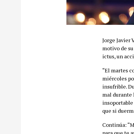
Jorge Javier 
motivo de su 
ictus, un acc
“El martes c
miércoles po
insufrible. D
mal durante 
insoportable 
que si duermo
Continúa: “M
para que te 