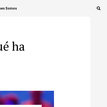
nes Somos
ué ha