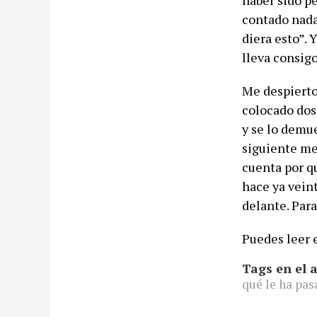
haber sido p
contado nada
diera esto”. 
lleva consig
Me despierto 
colocado dos 
y se lo demue
siguiente me
cuenta por q
hace ya veint
delante. Para
Puedes leer e
Tags en el a
qué le ha pas