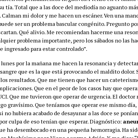
su tía. Total que a las doce del mediodía no aguanto má
. Calman mi dolor y me hacen un escáner. Ven una manc
puede ser un problema bascular congénito. Pregunto por
scartan. Qué alivio. Me recomiendan hacerme una reson
alquier problema importante, pero los sábados no las h
 ingresado para estar controlado”.
l lunes por la mañana me hacen la resonancia y detecta
sangre que es la que está provocando el maldito dolor. 
los resultados. Que me tienen que hacer un cateterism
plicaciones. Que en el peor de los casos hay que operar
UCI. Que me tuvieron que operar de urgencia. El doctor 
algo gravísimo. Que teníamos que operar ese mismo día, 
 si no hubiera acabado de desayunar a las doce se ponía
 por culpa de eso tenían que esperar. Diagnóstico:
aneu
ue ha desembocado en una pequeña hemorragia. Ha sido