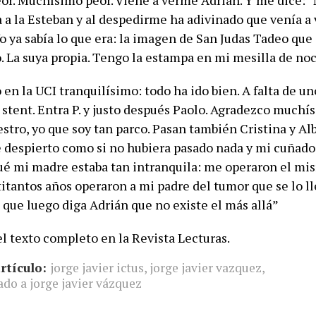
eor. Muchísimo peor. Viene a verme Adrián. Y me dice: “
 a la Esteban y al despedirme ha adivinado que venía a 
Yo ya sabía lo que era: la imagen de San Judas Tadeo qu
o. La suya propia. Tengo la estampa en mi mesilla de no
en la UCI tranquilísimo: todo ha ido bien. A falta de u
stent. Entra P. y justo después Paolo. Agradezco muchís
stro, yo que soy tan parco. Pasan también Cristina y Alb
 despierto como si no hubiera pasado nada y mi cuñad
ué mi madre estaba tan intranquila: me operaron el mi
itantos años operaron a mi padre del tumor que se lo ll
 que luego diga Adrián que no existe el más allá”
l texto completo en la Revista Lecturas.
rtículo:
jorge javier ictus
,
jorge javier vazquez
,
ado a jorge javier vázquez