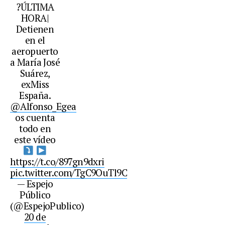
?ÚLTIMA
HORA|
Detienen
en el
aeropuerto
a María José
Suárez,
exMiss
España.
@Alfonso_Egea
os cuenta
todo en
este vídeo
https://t.co/897gn9dxri
pic.twitter.com/TgC9OuTl9C
— Espejo
Público
(@EspejoPublico)
20 de