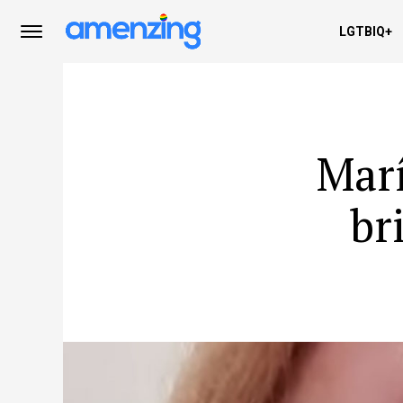
LGTBIQ+
Marí
br