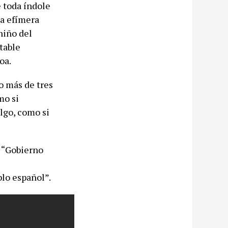
e toda índole
la efímera
niño del
table
oa.
o más de tres
mo si
algo, como si
n “Gobierno
lo español”.