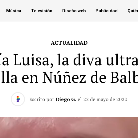
Música
Televisión
Diseño web
Publicidad
Quié
ACTUALIDAD
a Luisa, la diva ultr
illa en Núñez de Bal
Escrito por
Diego G.
el
22 de mayo de 2020