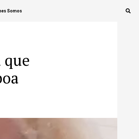
nes Somos
a que
boa