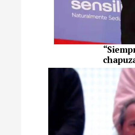
“Siempr
chapuz