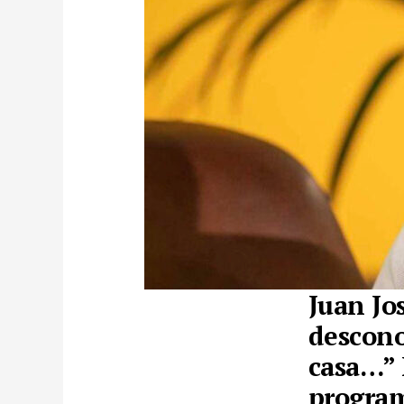
Juan Jo
descono
casa…” 
program