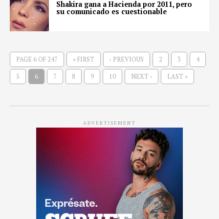
Shakira gana a Hacienda por 2011, pero
su comunicado es cuestionable
PAGE 6 OF 247
« FIRST
‹ PREVIOUS
2
3
4
5
6
7
8
9
10
NEXT ›
LAST »
ADVERTISEMENT