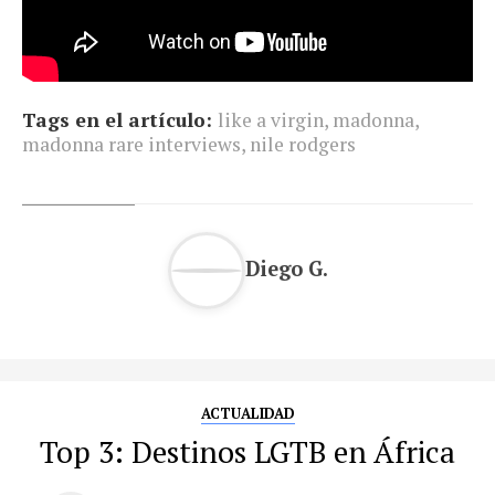
Tags en el artículo:
like a virgin
,
madonna
,
madonna rare interviews
,
nile rodgers
Diego G.
ACTUALIDAD
Top 3: Destinos LGTB en África