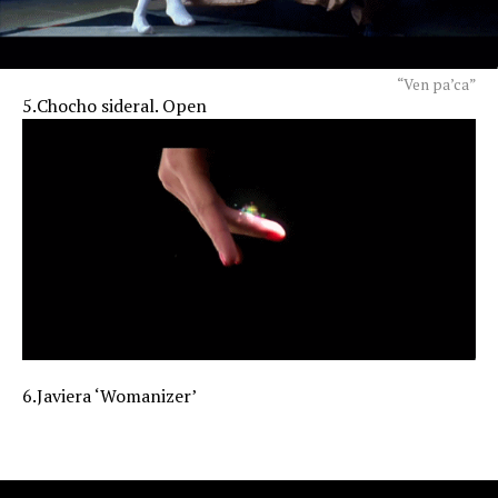
“Ven pa’ca”
5.Chocho sideral. Open
6.Javiera ‘Womanizer’