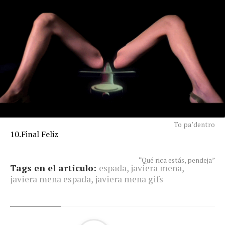
To pa’dentro
10.Final Feliz
“Qué rica estás, pendeja”
Tags en el artículo:
espada
,
javiera mena
,
javiera mena espada
,
javiera mena gifs