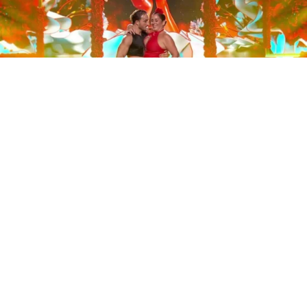
Este sábado 29 de noviembre, Telecinco emitió la gran
final de la segunda edición de ‘Bailando con las
estrellas’. Una gala que concluyó con la victoria de Jorge
González y con Anabel Pantoja quedando en una
polémica segunda posición que ha generado
controversia en redes sociales.
Los cuatro concursantes finalistas —Anabel Pantoja,
Jorge González, Nerea Rodríguez y Nona Sobo—