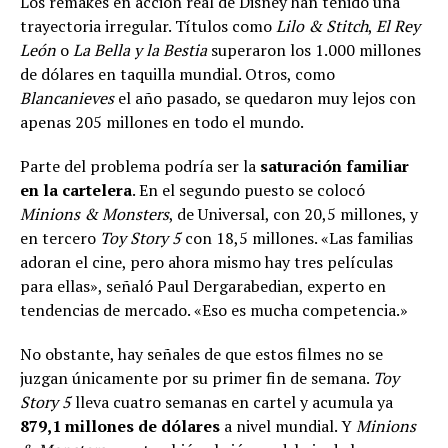
Los remakes en acción real de Disney han tenido una
trayectoria irregular. Títulos como
Lilo & Stitch
,
El Rey
León
o
La Bella y la Bestia
superaron los 1.000 millones
de dólares en taquilla mundial. Otros, como
Blancanieves
el año pasado, se quedaron muy lejos con
apenas 205 millones en todo el mundo.
Parte del problema podría ser la
saturación familiar
en la cartelera
. En el segundo puesto se colocó
Minions & Monsters
, de Universal, con 20,5 millones, y
en tercero
Toy Story 5
con 18,5 millones. «Las familias
adoran el cine, pero ahora mismo hay tres películas
para ellas», señaló Paul Dergarabedian, experto en
tendencias de mercado. «Eso es mucha competencia.»
No obstante, hay señales de que estos filmes no se
juzgan únicamente por su primer fin de semana.
Toy
Story 5
lleva cuatro semanas en cartel y acumula ya
879,1 millones de dólares
a nivel mundial. Y
Minions