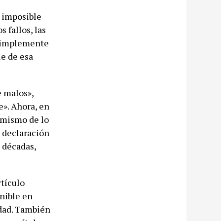
i imposible
 fallos, las
o simplemente
le de esa
e malos»,
e». Ahora, en
 mismo de lo
 declaración
 décadas,
rtículo
onible en
rdad. También