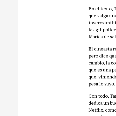
En el texto,
que salga una
inverosimili
las gilipoll
fábrica de s
El cineasta 
pero dice qu
cambio, la c
que es una p
que, viniendo
pesa lo suyo.
Con todo, Tar
dedica un bu
Netflix, com