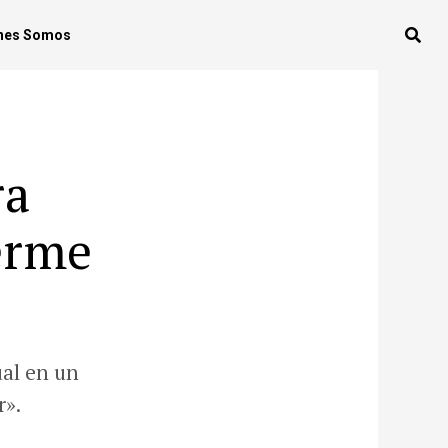
nes Somos
ra
erme
ual en un
r».