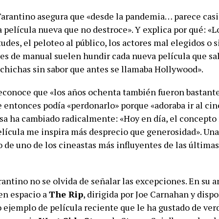
 Tarantino asegura que «desde la pandemia… parece cas
 película nueva que no destroce». Y explica por qué: «Los
tudes, el peloteo al público, los actores mal elegidos 
eces de manual suelen hundir cada nueva película que sa
alchichas sin sabor que antes se llamaba Hollywood».
reconoce que «los años ochenta también fueron bastant
e entonces podía «perdonarlo» porque «adoraba ir al cin
osa ha cambiado radicalmente: «Hoy en día, el concepto
elícula me inspira más desprecio que generosidad». Una
 de uno de los cineastas más influyentes de las últimas
antino no se olvida de señalar las excepciones. En su a
en espacio a
The Rip
, dirigida por Joe Carnahan y disp
o ejemplo de película reciente que le ha gustado de ve