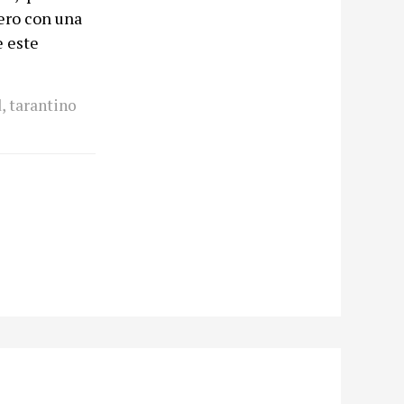
Pero con una
e este
d
,
tarantino