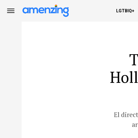
LGTBIQ+
T
Hol
El direc
ar