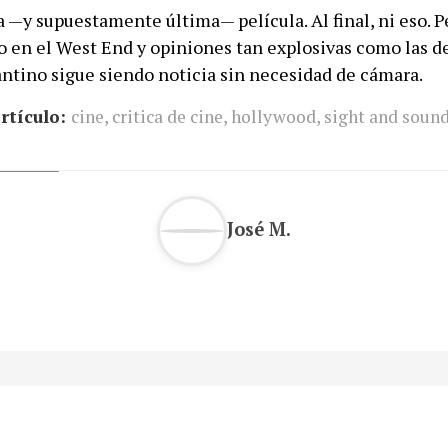
a —y supuestamente última— película. Al final, ni eso. 
ro en el West End y opiniones tan explosivas como las d
antino sigue siendo noticia sin necesidad de cámara.
rtículo:
cine
,
critica de cine
,
hollywood
,
sight and soun
José M.