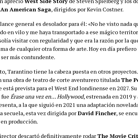
n aprecio
West Side Story
de Steven Spielberg y los d
 An American Saga
, dirigidos por Kevin Costner.
alance general es desolador para él: «No he visto nada 
do en vilo y me haya transportado a ese mágico territor
solía visitar con regularidad y que era la razón por la q
ima de cualquier otra forma de arte. Hoy en día prefier
il ser más contundente.
o, Tarantino tiene la cabeza puesta en otros proyectos.
n una obra de teatro de corte aventurero titulada
The P
ue está prevista para el West End londinense en 2027. Su
 fue
Érase una vez en… Hollywood
, estrenada en 2019 
sesenta, a la que siguió en 2021 una adaptación novelad
 secuela, esta vez dirigida por
David Fincher
, se enc
en producción.
director descartó definitivamente rodar
The Movie Crit