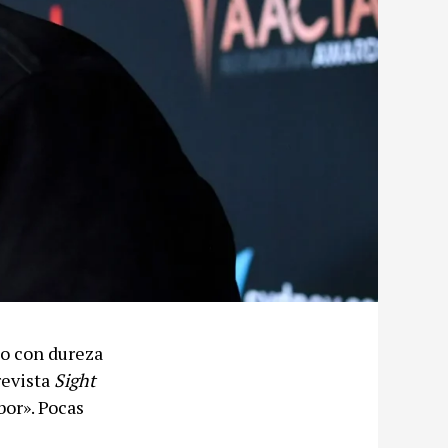
do con dureza
revista
Sight
bor». Pocas