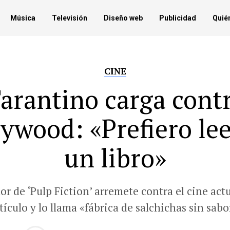
Música
Televisión
Diseño web
Publicidad
Quié
CINE
arantino carga cont
lywood: «Prefiero le
un libro»
tor de ‘Pulp Fiction’ arremete contra el cine act
tículo y lo llama «fábrica de salchichas sin sabo