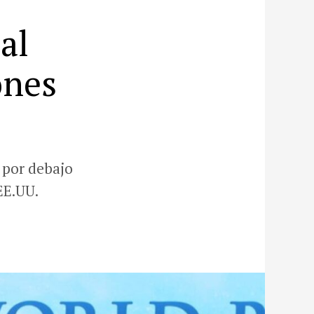
al
ones
 por debajo
EE.UU.