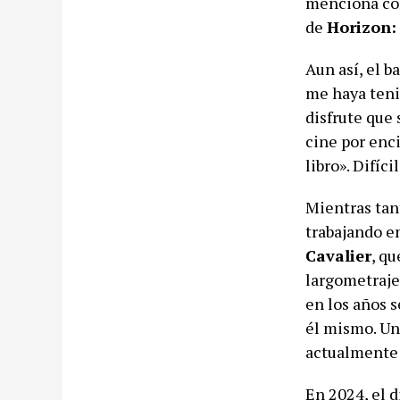
menciona co
de
Horizon:
Aun así, el b
me haya teni
disfrute que 
cine por enc
libro». Difíc
Mientras tant
trabajando e
Cavalier
, q
largometraje
en los años 
él mismo. Una
actualmente 
En 2024, el 