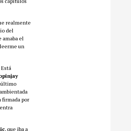
os capítulos
que realmente
io del
ue amaba el
o leerme un
 Está
opinjay
 último
y ambientada
a firmada por
uentra
ic
, que iba a