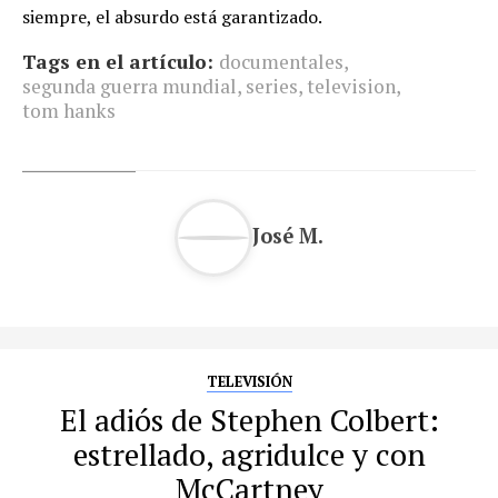
siempre, el absurdo está garantizado.
Tags en el artículo:
documentales
,
segunda guerra mundial
,
series
,
television
,
tom hanks
José M.
TELEVISIÓN
El adiós de Stephen Colbert:
estrellado, agridulce y con
McCartney