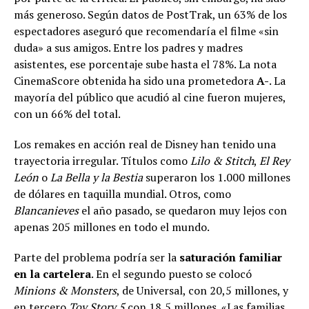
más generoso. Según datos de PostTrak, un 63% de los
espectadores aseguró que recomendaría el filme «sin
duda» a sus amigos. Entre los padres y madres
asistentes, ese porcentaje sube hasta el 78%. La nota
CinemaScore obtenida ha sido una prometedora
A-
. La
mayoría del público que acudió al cine fueron mujeres,
con un 66% del total.
Los remakes en acción real de Disney han tenido una
trayectoria irregular. Títulos como
Lilo & Stitch
,
El Rey
León
o
La Bella y la Bestia
superaron los 1.000 millones
de dólares en taquilla mundial. Otros, como
Blancanieves
el año pasado, se quedaron muy lejos con
apenas 205 millones en todo el mundo.
Parte del problema podría ser la
saturación familiar
en la cartelera
. En el segundo puesto se colocó
Minions & Monsters
, de Universal, con 20,5 millones, y
en tercero
Toy Story 5
con 18,5 millones. «Las familias