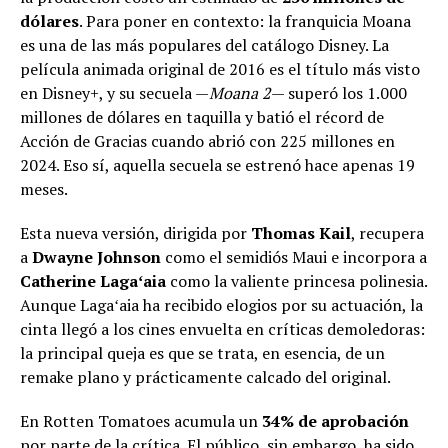
dólares
. Para poner en contexto: la franquicia Moana
es una de las más populares del catálogo Disney. La
película animada original de 2016 es el título más visto
en Disney+, y su secuela —
Moana 2
— superó los 1.000
millones de dólares en taquilla y batió el récord de
Acción de Gracias cuando abrió con 225 millones en
2024. Eso sí, aquella secuela se estrenó hace apenas 19
meses.
Esta nueva versión, dirigida por
Thomas Kail
, recupera
a
Dwayne Johnson
como el semidiós Maui e incorpora a
Catherine Lagaʻaia
como la valiente princesa polinesia.
Aunque Lagaʻaia ha recibido elogios por su actuación, la
cinta llegó a los cines envuelta en críticas demoledoras:
la principal queja es que se trata, en esencia, de un
remake plano y prácticamente calcado del original.
En Rotten Tomatoes acumula un
34% de aprobación
por parte de la crítica. El público, sin embargo, ha sido