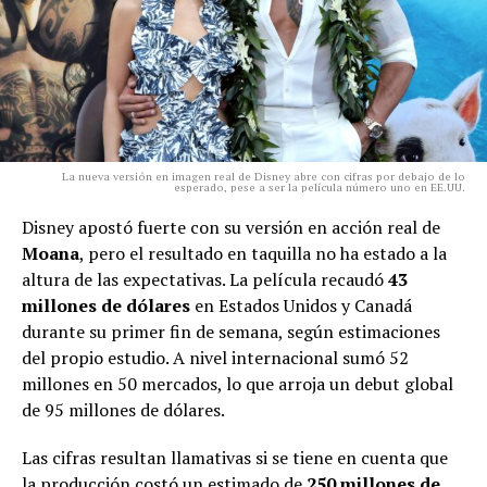
La nueva versión en imagen real de Disney abre con cifras por debajo de lo
esperado, pese a ser la película número uno en EE.UU.
Disney apostó fuerte con su versión en acción real de
Moana
, pero el resultado en taquilla no ha estado a la
altura de las expectativas. La película recaudó
43
millones de dólares
en Estados Unidos y Canadá
durante su primer fin de semana, según estimaciones
del propio estudio. A nivel internacional sumó 52
millones en 50 mercados, lo que arroja un debut global
de 95 millones de dólares.
Las cifras resultan llamativas si se tiene en cuenta que
la producción costó un estimado de
250 millones de