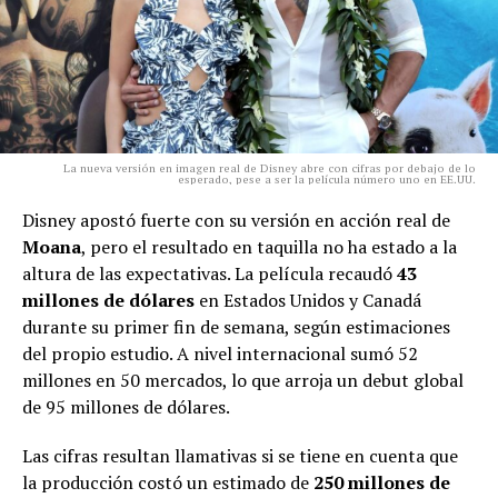
La nueva versión en imagen real de Disney abre con cifras por debajo de lo
esperado, pese a ser la película número uno en EE.UU.
Disney apostó fuerte con su versión en acción real de
Moana
, pero el resultado en taquilla no ha estado a la
altura de las expectativas. La película recaudó
43
millones de dólares
en Estados Unidos y Canadá
durante su primer fin de semana, según estimaciones
del propio estudio. A nivel internacional sumó 52
millones en 50 mercados, lo que arroja un debut global
de 95 millones de dólares.
Las cifras resultan llamativas si se tiene en cuenta que
la producción costó un estimado de
250 millones de