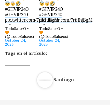
#GHVIP24O
#GHVIP24O
#GHVIP240
#GHVIP240
pic.twitter.com/7rtifhjBgM
pic.twitter.com/7rtifhjBgM
— •
— •
TodoSalseO •
TodoSalseO •
(@TodoSalseos)
(@TodoSalseos)
October 24,
October 24,
2023
2023
Tags en el artículo:
Santiago