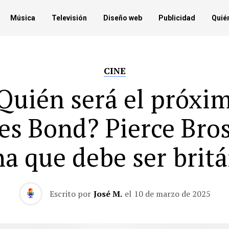
Música
Televisión
Diseño web
Publicidad
Quié
CINE
Quién será el próxi
es Bond? Pierce Bro
a que debe ser brit
Escrito por
José M.
el
10 de marzo de 2025