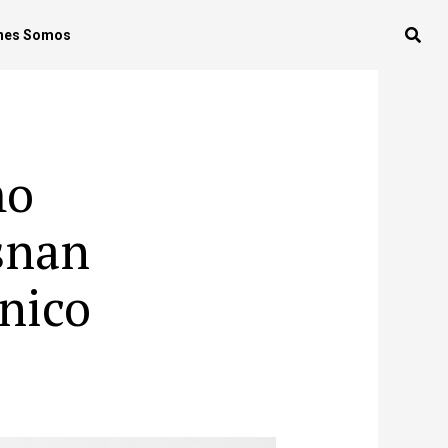
nes Somos
mo
snan
ánico