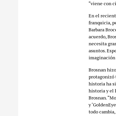
“viene con c
En el recien
franquicia, p
Barbara Broc
acuerdo, Bros
necesita gran
asuntos. Esp
imaginación 
Brosnan hizo
protagonizó 
historia ha s
historia y el
Brosnan. “Mov
y ‘GoldenEye
todo cambia, 