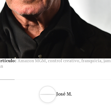
rtículo:
Amazon MGM
,
control creativo
,
franquicia
,
jam
an
José M.