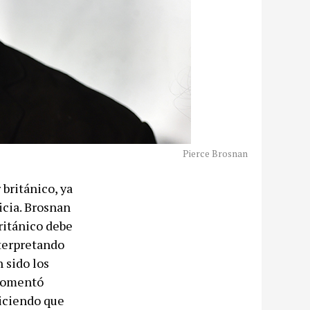
Pierce Brosnan
británico, ya
icia. Brosnan
ritánico debe
nterpretando
 sido los
 comentó
diciendo que