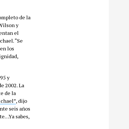
ompleto de la
Wilson y
entan el
chael. “Se
 en los
ignidad,
95 y
de 2002. La
e de la
ichael”
, dijo
nte seis años
rte…Ya sabes,