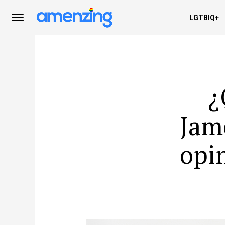
LGTBIQ+
¿
Jam
opin