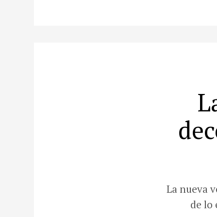
L
dec
La nueva v
de lo