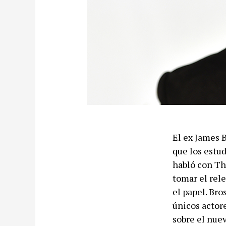
El ex James 
que los estu
habló con Th
tomar el rel
el papel. Bro
únicos actor
sobre el nue