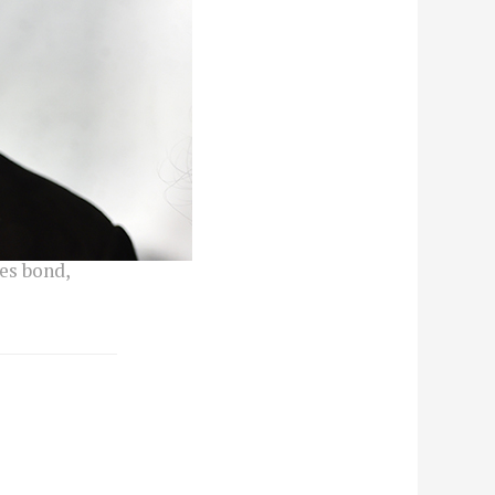
es bond
,