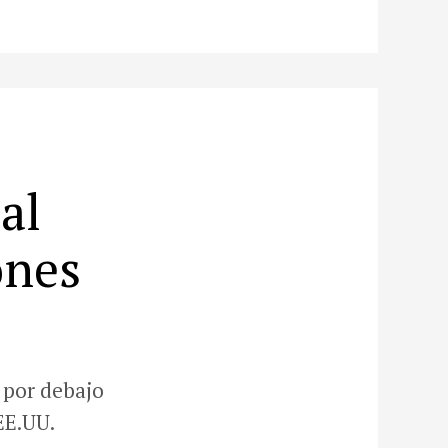
al
ones
 por debajo
EE.UU.