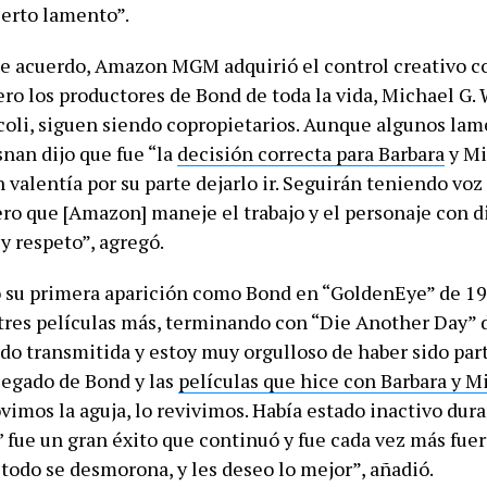
ierto lamento”.
te acuerdo, Amazon MGM adquirió el control creativo c
ero los productores de Bond de toda la vida, Michael G. 
coli, siguen siendo copropietarios. Aunque algunos lam
nan dijo que fue “la
decisión correcta para Barbara
y Mi
 valentía por su parte dejarlo ir. Seguirán teniendo voz
ero que [Amazon] maneje el trabajo y el personaje con d
y respeto”, agregó.
 su primera aparición como Bond en “GoldenEye” de 19
tres películas más, terminando con “Die Another Day” 
ido transmitida y estoy muy orgulloso de haber sido part
 legado de Bond y las
películas que hice con Barbara y M
imos la aguja, lo revivimos. Había estado inactivo dura
’ fue un gran éxito que continuó y fue cada vez más fue
todo se desmorona, y les deseo lo mejor”, añadió.