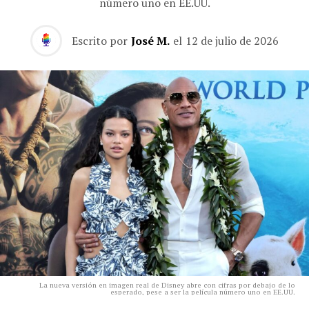
número uno en EE.UU.
Escrito por
José M.
el
12 de julio de 2026
La nueva versión en imagen real de Disney abre con cifras por debajo de lo
esperado, pese a ser la película número uno en EE.UU.