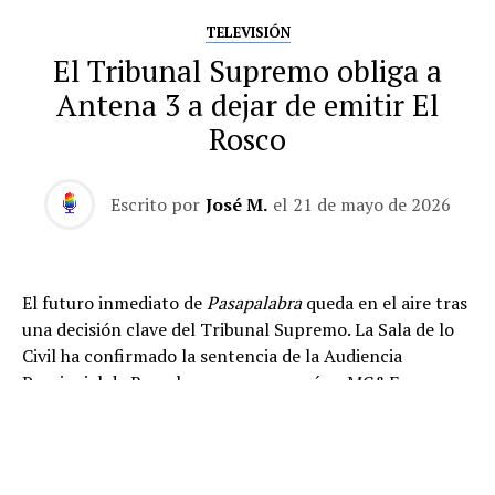
TELEVISIÓN
El Tribunal Supremo obliga a
Antena 3 a dejar de emitir El
Rosco
Escrito por
José M.
el
21 de mayo de 2026
El futuro inmediato de
Pasapalabra
queda en el aire tras
una decisión clave del Tribunal Supremo. La Sala de lo
Civil ha confirmado la sentencia de la Audiencia
Provincial de Barcelona que reconocía a MC&F
Broadcasting Production and Distribution C.V. como
titular de los derechos de propiedad intelectual de
El
Rosco
, la prueba final y más emblemática del concurso.