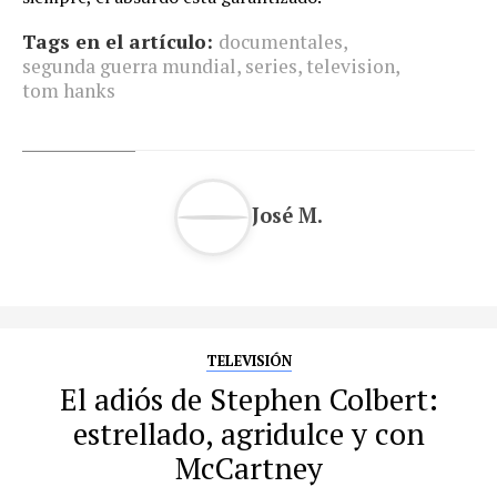
Tags en el artículo:
documentales
,
segunda guerra mundial
,
series
,
television
,
tom hanks
José M.
TELEVISIÓN
El adiós de Stephen Colbert:
estrellado, agridulce y con
McCartney