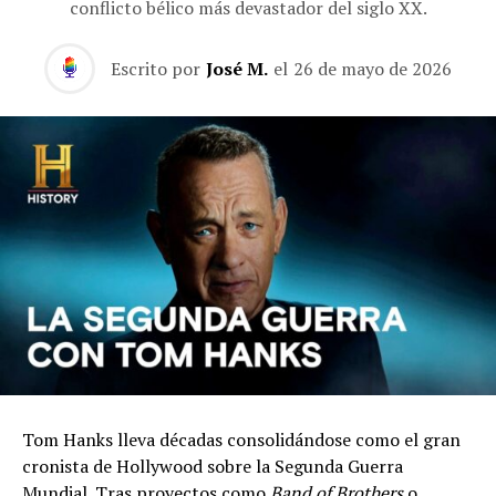
conflicto bélico más devastador del siglo XX.
Escrito por
José M.
el
26 de mayo de 2026
Tom Hanks lleva décadas consolidándose como el gran
cronista de Hollywood sobre la Segunda Guerra
Mundial. Tras proyectos como
Band of Brothers
o