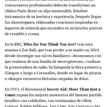
concursantes profesionales deberán transformar un
clásico Paris-Brest en algo memorable, fiándose
únicamente de su instinto y experiencia. Después llegan
los
showstoppers
, elaboradas creaciones inspiradas en
juguetes de infancia que esconden en su interior postres
de crumble y crema.
En la BBC,
Who Do You Think You Are?
trae esta
semana a Zoe Ball, que tras perder a su madre en 2024
decide investigar sus raíces familiares. «Bromeamos con
que venimos de una familia de sinvergüenzas», confiesa
la presentadora de radio. Su búsqueda la lleva primero a
Glasgow y luego a Cornualles, donde en lugar de piratas
o vikingos encuentra historias cargadas de dolor.
En ITV1, el documental
Soccer Aid: More Than Just a
Game
repasa los mejores momentos del famoso partido
benéfico con celebrities, con testimonios de Olivia
Colman, Robbie Williams, Ant y Dec, Eric Cantona y Mo