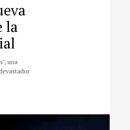
ueva
 la
ial
s’, una
 devastador