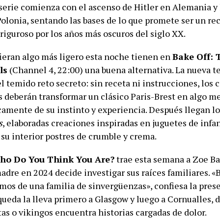
 serie comienza con el ascenso de Hitler en Alemania y 
Polonia, sentando las bases de lo que promete ser un re
riguroso por los años más oscuros del siglo XX.
ieran algo más ligero esta noche tienen en
Bake Off: 
ls
(Channel 4, 22:00) una buena alternativa. La nueva 
l temido reto secreto: sin receta ni instrucciones, los
s deberán transformar un clásico Paris-Brest en algo m
camente de su instinto y experiencia. Después llegan lo
s
, elaboradas creaciones inspiradas en juguetes de infa
su interior postres de crumble y crema.
ho Do You Think You Are?
trae esta semana a Zoe Bal
madre en 2024 decide investigar sus raíces familiares.
mos de una familia de sinvergüenzas», confiesa la pres
squeda la lleva primero a Glasgow y luego a Cornualles,
tas o vikingos encuentra historias cargadas de dolor.