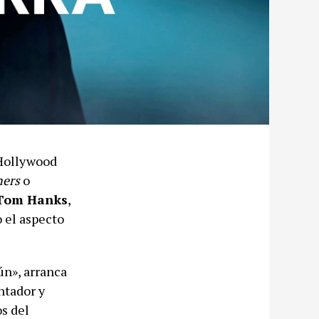
 Hollywood
hers
o
 Tom Hanks
,
 el aspecto
ún», arranca
ntador y
s del