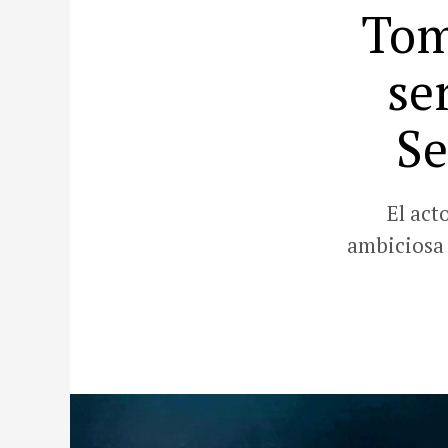
Tom
se
Se
El act
ambiciosa 