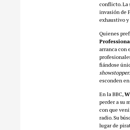
conflicto. La
invasión de 
exhaustivo y 
Quienes pref
Professiona
arranca con e
profesionale
fiándose úni
showstopper
esconden en 
En la BBC,
W
perder a su 
con que veni
radio. Su bú
lugar de pira