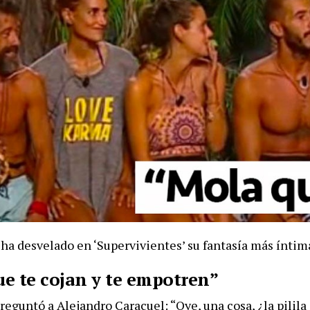
 ha desvelado en ‘Supervivientes’ su fantasía más íntim
e te cojan y te empotren”
eguntó a Alejandro Caracuel: “Oye, una cosa, ¿la pilila