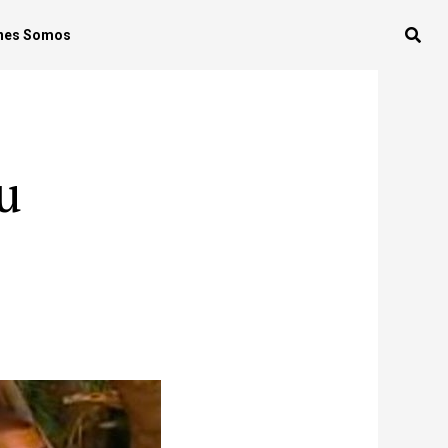
nes Somos
su