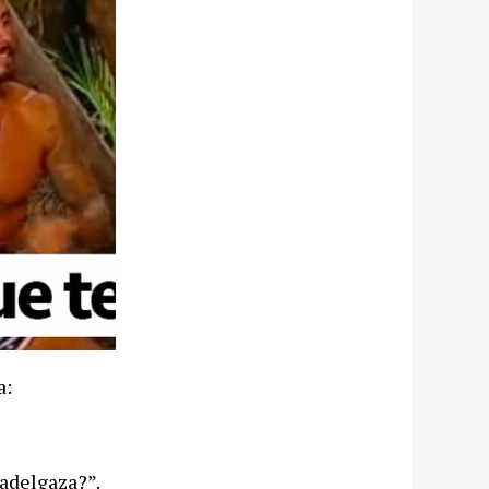
a:
 adelgaza?”.