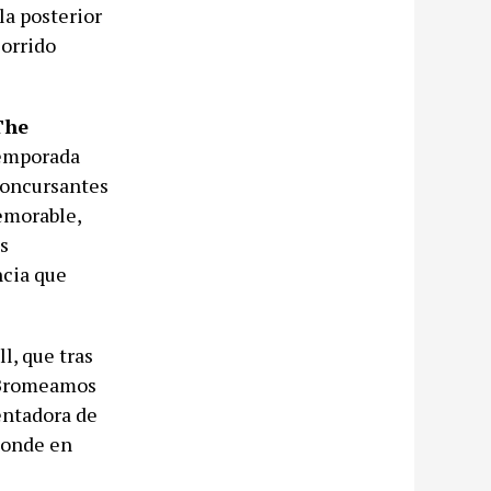
la posterior
corrido
The
temporada
 concursantes
emorable,
s
ncia que
l, que tras
 «Bromeamos
entadora de
 donde en