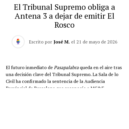
El Tribunal Supremo obliga a
Antena 3 a dejar de emitir El
Rosco
Escrito por
José M.
el
21 de mayo de 2026
El futuro inmediato de
Pasapalabra
queda en el aire tras
una decisión clave del Tribunal Supremo. La Sala de lo
Civil ha confirmado la sentencia de la Audiencia
Provincial de Barcelona que reconocía a MC&F
Broadcasting Production and Distribution C.V. como
titular de los derechos de propiedad intelectual de
El
Rosco
, la prueba final y más emblemática del concurso.
La resolución supone un revés importante para
Atresmedia e ITV Studios, cuyos recursos han sido