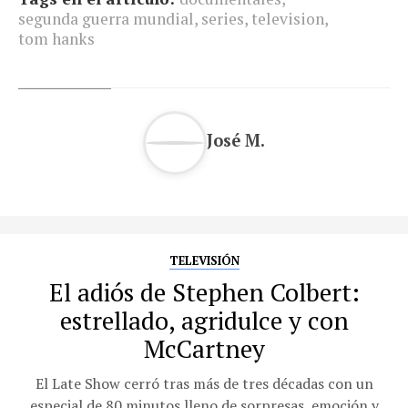
segunda guerra mundial
,
series
,
television
,
tom hanks
José M.
TELEVISIÓN
El adiós de Stephen Colbert:
estrellado, agridulce y con
McCartney
El Late Show cerró tras más de tres décadas con un
especial de 80 minutos lleno de sorpresas, emoción y