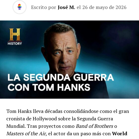
Escrito por
José M.
el
26 de mayo de 2026
Tom Hanks lleva décadas consolidándose como el gran
cronista de Hollywood sobre la Segunda Guerra
Mundial. Tras proyectos como
Band of Brothers
o
Masters of the Air
, el actor da un paso más con
World