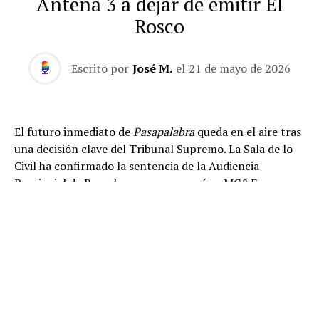
Antena 3 a dejar de emitir El
Rosco
Escrito por
José M.
el
21 de mayo de 2026
El futuro inmediato de
Pasapalabra
queda en el aire tras
una decisión clave del Tribunal Supremo. La Sala de lo
Civil ha confirmado la sentencia de la Audiencia
Provincial de Barcelona que reconocía a MC&F
Broadcasting Production and Distribution C.V. como
titular de los derechos de propiedad intelectual de
El
Rosco
, la prueba final y más emblemática del concurso.
La resolución supone un revés importante para
Atresmedia e ITV Studios, cuyos recursos han sido
desestimados íntegramente. También ha sido rechazado
el recurso presentado por MC&F, por lo que el