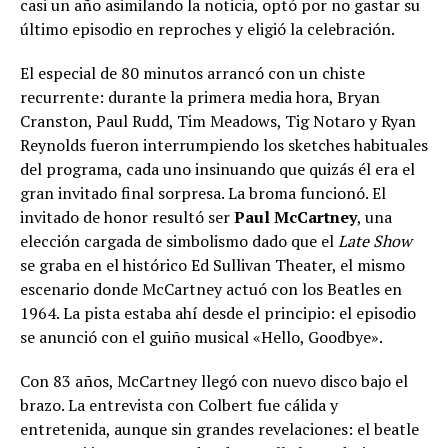
casi un año asimilando la noticia, optó por no gastar su
último episodio en reproches y eligió la celebración.
El especial de 80 minutos arrancó con un chiste
recurrente: durante la primera media hora, Bryan
Cranston, Paul Rudd, Tim Meadows, Tig Notaro y Ryan
Reynolds fueron interrumpiendo los sketches habituales
del programa, cada uno insinuando que quizás él era el
gran invitado final sorpresa. La broma funcionó. El
invitado de honor resultó ser
Paul McCartney
, una
elección cargada de simbolismo dado que el
Late Show
se graba en el histórico Ed Sullivan Theater, el mismo
escenario donde McCartney actuó con los Beatles en
1964. La pista estaba ahí desde el principio: el episodio
se anunció con el guiño musical «Hello, Goodbye».
Con 83 años, McCartney llegó con nuevo disco bajo el
brazo. La entrevista con Colbert fue cálida y
entretenida, aunque sin grandes revelaciones: el beatle