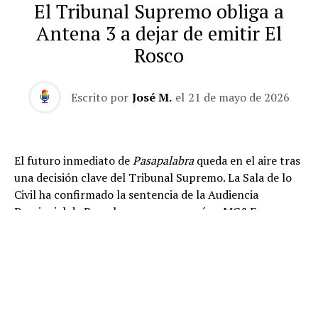
El Tribunal Supremo obliga a
Antena 3 a dejar de emitir El
Rosco
Escrito por
José M.
el
21 de mayo de 2026
El futuro inmediato de
Pasapalabra
queda en el aire tras
una decisión clave del Tribunal Supremo. La Sala de lo
Civil ha confirmado la sentencia de la Audiencia
Provincial de Barcelona que reconocía a MC&F
Broadcasting Production and Distribution C.V. como
titular de los derechos de propiedad intelectual de
El
Rosco
, la prueba final y más emblemática del concurso.
La resolución supone un revés importante para
Atresmedia e ITV Studios, cuyos recursos han sido