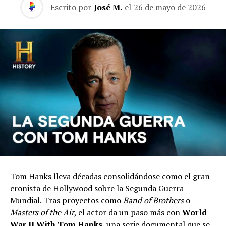
Escrito por
José M.
el
26 de mayo de 2026
Tom Hanks lleva décadas consolidándose como el gran
cronista de Hollywood sobre la Segunda Guerra
Mundial. Tras proyectos como
Band of Brothers
o
Masters of the Air
, el actor da un paso más con
World
War II With Tom Hanks
, una serie documental que se