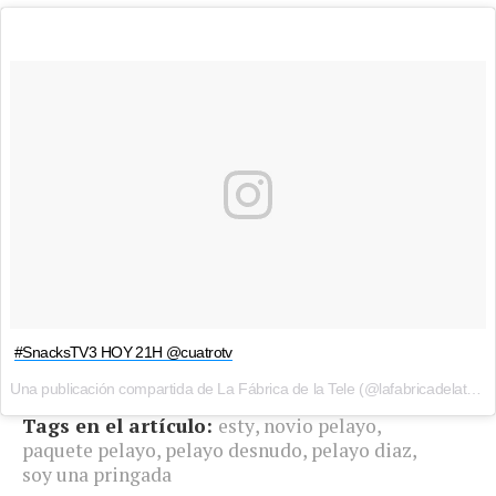
#SnacksTV3 HOY 21H @cuatrotv
Una publicación compartida de La Fábrica de la Tele (@lafabricadelatele) el
Tags en el artículo:
esty
,
novio pelayo
,
paquete pelayo
,
pelayo desnudo
,
pelayo diaz
,
soy una pringada