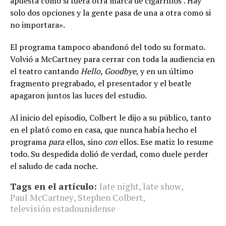
apuesta como si fuera otra marca de cigarrillos’. Hay
solo dos opciones y la gente pasa de una a otra como si
no importara».
El programa tampoco abandonó del todo su formato.
Volvió a McCartney para cerrar con toda la audiencia en
el teatro cantando
Hello, Goodbye
, y en un último
fragmento pregrabado, el presentador y el beatle
apagaron juntos las luces del estudio.
Al inicio del episodio, Colbert le dijo a su público, tanto
en el plató como en casa, que nunca había hecho el
programa
para
ellos, sino
con
ellos. Ese matiz lo resume
todo. Su despedida dolió de verdad, como duele perder
el saludo de cada noche.
Tags en el artículo:
late night
,
late show
,
Paul McCartney
,
Stephen Colbert
,
televisión estadounidense