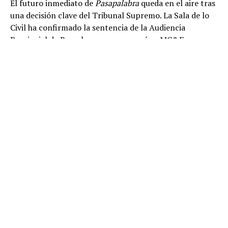
El futuro inmediato de
Pasapalabra
queda en el aire tras
una decisión clave del Tribunal Supremo. La Sala de lo
Civil ha confirmado la sentencia de la Audiencia
Provincial de Barcelona que reconocía a MC&F
Broadcasting Production and Distribution C.V. como
titular de los derechos de propiedad intelectual de
El
Rosco
, la prueba final y más emblemática del concurso.
La resolución supone un revés importante para
Atresmedia e ITV Studios, cuyos recursos han sido
desestimados íntegramente. También ha sido rechazado
el recurso presentado por MC&F, por lo que el
Supremo mantiene la sentencia anterior en todos sus
términos. En la práctica, Antena 3 deberá cesar la
emisión de
El Rosco
dentro de
Pasapalabra
si no cuenta
con autorización de su titular.
El alto tribunal considera que
El Rosco
no es una simple
idea de juego basada en el alfabeto, sino un formato