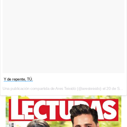
Y de repente, TÚ.
Una publicación compartida de Ares Teixidó (@aresteixido) el
20 de Sep de 2017 a la(s) 11:57 PDT