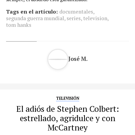
Tags en el artículo:
documentales
,
segunda guerra mundial
,
series
,
television
,
tom hanks
José M.
TELEVISIÓN
El adiós de Stephen Colbert:
estrellado, agridulce y con
McCartney