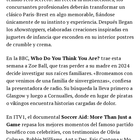
concursantes profesionales deberán transformar un
clásico Paris-Brest en algo memorable, fiándose
únicamente de su instinto y experiencia. Después llegan
los
showstoppers
, elaboradas creaciones inspiradas en
juguetes de infancia que esconden en su interior postres
de crumble y crema.
En la BBC,
Who Do You Think You Are?
trae esta
semana a Zoe Ball, que tras perder a su madre en 2024
decide investigar sus raíces familiares. «Bromeamos con
que venimos de una familia de sinvergüenzas», confiesa
la presentadora de radio. Su búsqueda la lleva primero a
Glasgow y luego a Cornualles, donde en lugar de piratas
o vikingos encuentra historias cargadas de dolor.
En ITV1, el documental
Soccer Aid: More Than Just a
Game
repasa los mejores momentos del famoso partido
benéfico con celebrities, con testimonios de Olivia
Colman, Robbie Williams, Ant y Dec, Eric Cantona y Mo