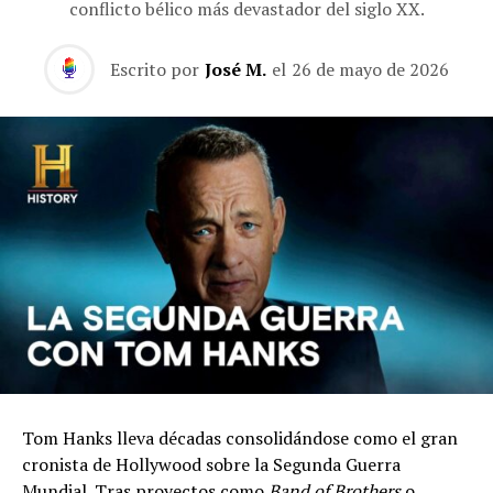
conflicto bélico más devastador del siglo XX.
Escrito por
José M.
el
26 de mayo de 2026
Tom Hanks lleva décadas consolidándose como el gran
cronista de Hollywood sobre la Segunda Guerra
Mundial. Tras proyectos como
Band of Brothers
o