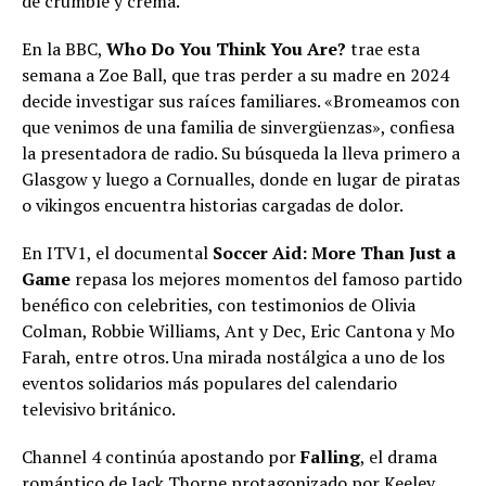
de crumble y crema.
En la BBC,
Who Do You Think You Are?
trae esta
semana a Zoe Ball, que tras perder a su madre en 2024
decide investigar sus raíces familiares. «Bromeamos con
que venimos de una familia de sinvergüenzas», confiesa
la presentadora de radio. Su búsqueda la lleva primero a
Glasgow y luego a Cornualles, donde en lugar de piratas
o vikingos encuentra historias cargadas de dolor.
En ITV1, el documental
Soccer Aid: More Than Just a
Game
repasa los mejores momentos del famoso partido
benéfico con celebrities, con testimonios de Olivia
Colman, Robbie Williams, Ant y Dec, Eric Cantona y Mo
Farah, entre otros. Una mirada nostálgica a uno de los
eventos solidarios más populares del calendario
televisivo británico.
Channel 4 continúa apostando por
Falling
, el drama
romántico de Jack Thorne protagonizado por Keeley