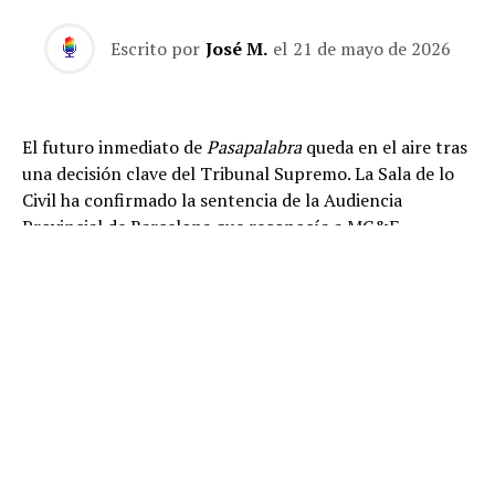
Escrito por
José M.
el
21 de mayo de 2026
El futuro inmediato de
Pasapalabra
queda en el aire tras
una decisión clave del Tribunal Supremo. La Sala de lo
Civil ha confirmado la sentencia de la Audiencia
Provincial de Barcelona que reconocía a MC&F
Broadcasting Production and Distribution C.V. como
titular de los derechos de propiedad intelectual de
El
Rosco
, la prueba final y más emblemática del concurso.
La resolución supone un revés importante para
Atresmedia e ITV Studios, cuyos recursos han sido
desestimados íntegramente. También ha sido rechazado
el recurso presentado por MC&F, por lo que el
Supremo mantiene la sentencia anterior en todos sus
términos. En la práctica, Antena 3 deberá cesar la