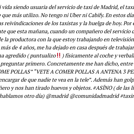
 vida siendo usuaria del servicio de taxi de Madrid, el tax
 que más utilizo. No tengo ni Uber ni Cabify. En estos dí
 reivindicaciones de los taxistas y la huelga de hoy. Por
e que esta mañana, cuando un compañero del servicio 
e la productora con la que estoy trabajando en televisión
más de 4 años, me ha dejado en casa después de trabajar
ha agredido ( puntualizo
) físicamente al coche y verba
n preguntar primero. Concretamente me han dicho, entre 
 COME POLLAS” “VETE A COMER POLLAS A ANTENA 3 PE
ncargar de que nadie te vea en la tele”. Además han gol
ro y nos han tirado huevos y objetos. #ASÍNO ( de las l
ablamos otro día) @madrid @comunidadmadrid #taxi