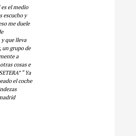
i es el medio
as escucho y
 eso me duele
de
 y que lleva
, un grupo de
lmente a
otras cosas e
SETERA” “ Ya
peado el coche
indezas
madrid