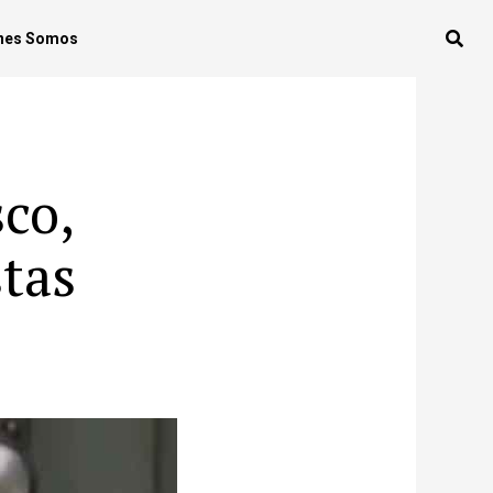
nes Somos
sco,
stas