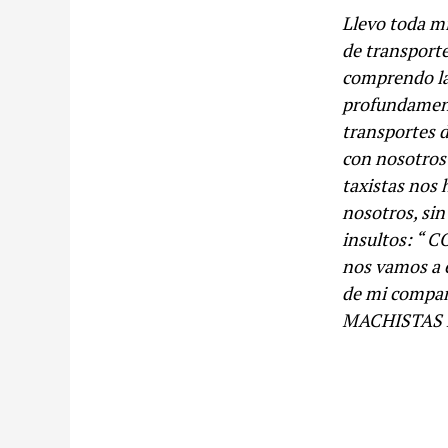
Llevo toda mi
de transporte
comprendo las
profundament
transportes d
con nosotros 
taxistas nos 
nosotros, si
insultos: “
nos vamos a e
de mi compañe
MACHISTAS h
,+,