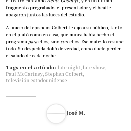
el teatro cantando
Hello, Goodbye
, y en un último
fragmento pregrabado, el presentador y el beatle
apagaron juntos las luces del estudio.
Al inicio del episodio, Colbert le dijo a su público, tanto
en el plató como en casa, que nunca había hecho el
programa
para
ellos, sino
con
ellos. Ese matiz lo resume
todo. Su despedida dolió de verdad, como duele perder
el saludo de cada noche.
Tags en el artículo:
late night
,
late show
,
Paul McCartney
,
Stephen Colbert
,
televisión estadounidense
José M.