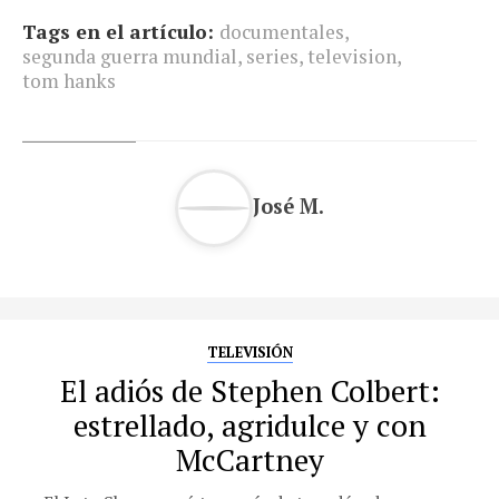
Tags en el artículo:
documentales
,
segunda guerra mundial
,
series
,
television
,
tom hanks
José M.
TELEVISIÓN
El adiós de Stephen Colbert:
estrellado, agridulce y con
McCartney