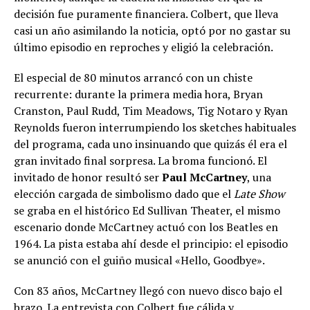
decisión fue puramente financiera. Colbert, que lleva
casi un año asimilando la noticia, optó por no gastar su
último episodio en reproches y eligió la celebración.
El especial de 80 minutos arrancó con un chiste
recurrente: durante la primera media hora, Bryan
Cranston, Paul Rudd, Tim Meadows, Tig Notaro y Ryan
Reynolds fueron interrumpiendo los sketches habituales
del programa, cada uno insinuando que quizás él era el
gran invitado final sorpresa. La broma funcionó. El
invitado de honor resultó ser
Paul McCartney
, una
elección cargada de simbolismo dado que el
Late Show
se graba en el histórico Ed Sullivan Theater, el mismo
escenario donde McCartney actuó con los Beatles en
1964. La pista estaba ahí desde el principio: el episodio
se anunció con el guiño musical «Hello, Goodbye».
Con 83 años, McCartney llegó con nuevo disco bajo el
brazo. La entrevista con Colbert fue cálida y