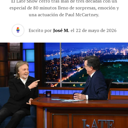
El Late Show cerró tras más de tres décadas con un
especial de 80 minutos lleno de sorpresas, emoción y
una actuación de Paul McCartney.
Escrito por
José M.
el
22 de mayo de 2026