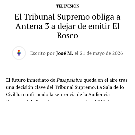
TELEVISIÓN
El Tribunal Supremo obliga a
Antena 3 a dejar de emitir El
Rosco
Escrito por
José M.
el
21 de mayo de 2026
El futuro inmediato de
Pasapalabra
queda en el aire tras
una decisión clave del Tribunal Supremo. La Sala de lo
Civil ha confirmado la sentencia de la Audiencia
Provincial de Barcelona que reconocía a MC&F
Broadcasting Production and Distribution C.V. como
titular de los derechos de propiedad intelectual de
El
Rosco
, la prueba final y más emblemática del concurso.