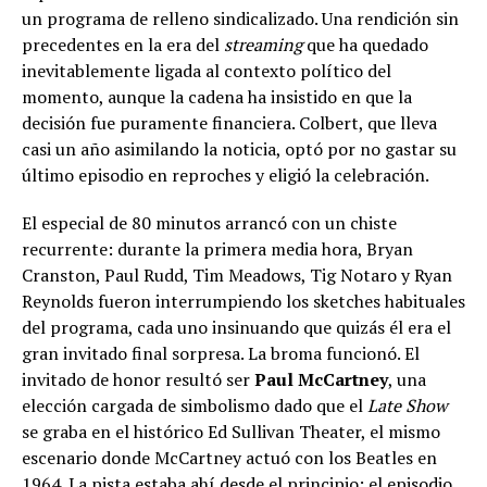
un programa de relleno sindicalizado. Una rendición sin
precedentes en la era del
streaming
que ha quedado
inevitablemente ligada al contexto político del
momento, aunque la cadena ha insistido en que la
decisión fue puramente financiera. Colbert, que lleva
casi un año asimilando la noticia, optó por no gastar su
último episodio en reproches y eligió la celebración.
El especial de 80 minutos arrancó con un chiste
recurrente: durante la primera media hora, Bryan
Cranston, Paul Rudd, Tim Meadows, Tig Notaro y Ryan
Reynolds fueron interrumpiendo los sketches habituales
del programa, cada uno insinuando que quizás él era el
gran invitado final sorpresa. La broma funcionó. El
invitado de honor resultó ser
Paul McCartney
, una
elección cargada de simbolismo dado que el
Late Show
se graba en el histórico Ed Sullivan Theater, el mismo
escenario donde McCartney actuó con los Beatles en
1964. La pista estaba ahí desde el principio: el episodio